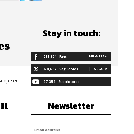
Stay in touch:
es
255,324
Fans
ME GUSTA
128,657
Seguidores
SEGUIR
ma que en
97,058
Suscriptores
SUSCRIBIRTE
en
Newsletter