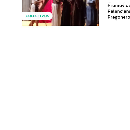
Promovida 
Palenciana
Pregoneros.
COLECTIVOS