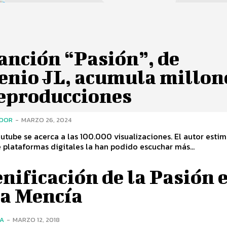
anción “Pasión”, de
enio JL, acumula millon
reproducciones
ADOR
-
MARZO 26, 2024
utube se acerca a las 100.000 visualizaciones. El autor esti
e plataformas digitales la han podido escuchar más...
nificación de la Pasión 
a Mencía
ÍA
-
MARZO 12, 2018