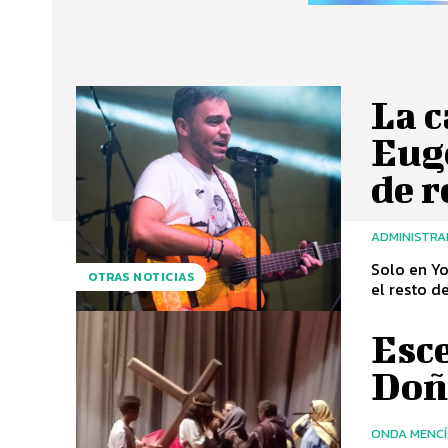
La c
Eug
de 
ADMINISTR
Solo en Yo
OTRAS NOTICIAS
el resto d
Esce
Doñ
ONDA MENC