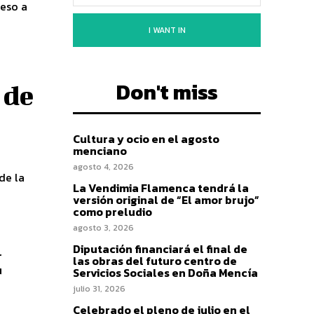
reso a
I WANT IN
Don't miss
 de
Cultura y ocio en el agosto
menciano
agosto 4, 2026
de la
La Vendimia Flamenca tendrá la
versión original de “El amor brujo”
como preludio
agosto 3, 2026
a
Diputación financiará el final de
las obras del futuro centro de
r
Servicios Sociales en Doña Mencía
julio 31, 2026
Celebrado el pleno de julio en el