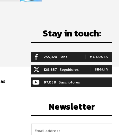
Stay in touch:
255,324
Fans
ME GUSTA
128,657
Seguidores
SEGUIR
las
97,058
Suscriptores
SUSCRIBIRTE
Newsletter