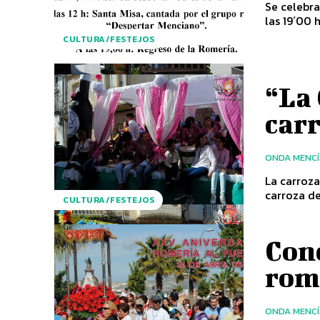
Se celebra
las 19´00 h
CULTURA/FESTEJOS
“La 
carr
ONDA MENC
La carroza
carroza de
CULTURA/FESTEJOS
Conc
rom
ONDA MENC