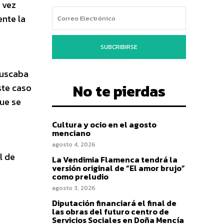
 vez
ente la
SUBCRIBIRSE
buscaba
No te pierdas
ste caso
ue se
Cultura y ocio en el agosto
menciano
agosto 4, 2026
l de
La Vendimia Flamenca tendrá la
versión original de “El amor brujo”
como preludio
agosto 3, 2026
Diputación financiará el final de
las obras del futuro centro de
Servicios Sociales en Doña Mencía