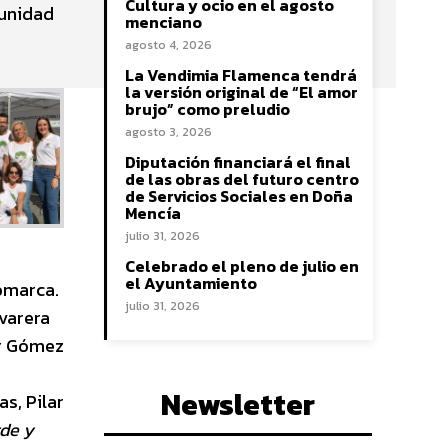
Cultura y ocio en el agosto
munidad
menciano
agosto 4, 2026
La Vendimia Flamenca tendrá
la versión original de “El amor
brujo” como preludio
agosto 3, 2026
Diputación financiará el final
de las obras del futuro centro
de Servicios Sociales en Doña
Mencía
julio 31, 2026
Celebrado el pleno de julio en
el Ayuntamiento
comarca.
julio 31, 2026
ivarera
ar Gómez
s
Newsletter
s, Pilar
rde y