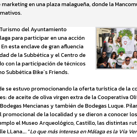
 de marketing en una plaza malagueña, donde la Manco
rmativos.
 y Turismo del Ayuntamiento
aga para participar en una acción
. En esta enclave de gran afluencia
ad de la Subbética y el Centro de
do con la participación de técnicos
o Subbética Bike´s Friends.
rde se estuvo promocionando la oferta turística de la 
: de aceite de oliva virgen extra de la Cooperativa Ol
de Bodegas Mencianas y también de Bodegas Luque. Pil
 promocional de la localidad y se dieron a conocer lo
mplo el Museo Arqueológico, Castillo, las distintas ruta
lle LLana…. “
Lo que más interesa en Málaga es la Vía Ve