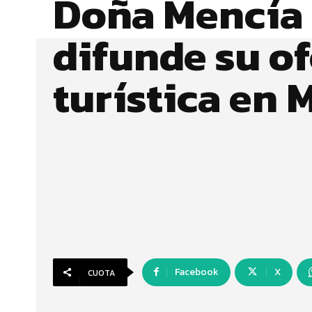
Doña Mencía
difunde su of
turística en 
Facebook
X
CUOTA