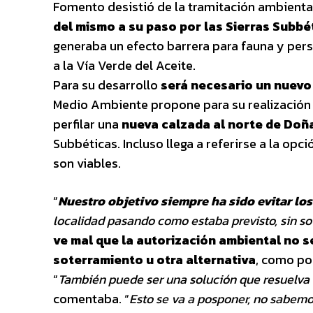
Fomento desistió de la tramitación ambient
del mismo a su paso por las Sierras Subbé
generaba un efecto barrera para fauna y pers
a la Vía Verde del Aceite.
Para su desarrollo
será necesario un nuevo 
Medio Ambiente propone para su realizació
perfilar una
nueva calzada al norte de Doñ
Subbéticas. Incluso llega a referirse a la op
son viables.
“
Nuestro objetivo siempre ha sido evitar lo
localidad pasando como estaba previsto, sin s
ve mal que la autorización ambiental no se
soterramiento u otra alternativa
, como pod
“
También puede ser una solución que resuelva 
comentaba. “
Esto se va a posponer, no sabem