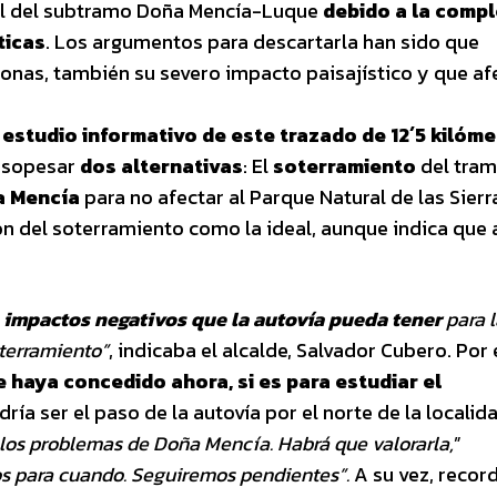
al del subtramo Doña Mencía-Luque
debido a la compl
ticas
. Los argumentos para descartarla han sido que
onas, también su severo impacto paisajístico y que af
estudio informativo de este trazado de 12´5 kilóm
n sopesar
dos alternativas
: El
soterramiento
del tra
a Mencía
para no afectar al Parque Natural de las Sierr
ción del soterramiento como la ideal, aunque indica qu
s impactos negativos que la autovía pueda tener
para l
oterramiento”
, indicaba el alcalde, Salvador Cubero. Por 
 haya concedido ahora, si es para estudiar el
ría ser el paso de la autovía por el norte de la localid
los problemas de Doña Mencía. Habrá que valorarla,
”
os para cuando. Seguiremos pendientes”.
A su vez, recor