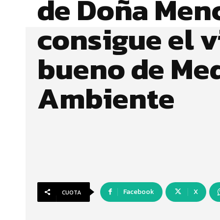
de Doña Menc
consigue el v
bueno de Me
Ambiente
Facebook
X
CUOTA