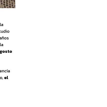
la
tudio
 años
la
agosto
encía
do,
el