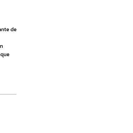
ante de
en
 que