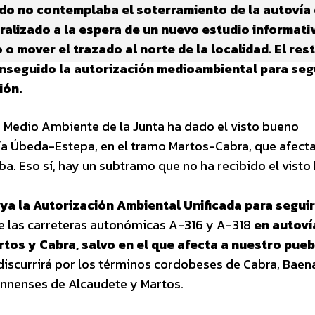
ado no contemplaba el soterramiento de la autovía 
ralizado a la espera de un nuevo estudio informati
 mover el trazado al norte de la localidad. El res
nseguido la autorización medioambiental para seg
ión.
e Medio Ambiente de la Junta ha dado el visto bueno
ía Úbeda-Estepa, en el tramo Martos-Cabra, que afecta
ba. Eso sí, hay un subtramo que no ha recibido el vist
ya la Autorización Ambiental Unificada para seguir
e las carreteras autonómicas A-316 y A-318
en autoví
rtos y Cabra, salvo en el que afecta a nuestro pue
discurrirá por los términos cordobeses de Cabra, Baen
ennenses de Alcaudete y Martos.