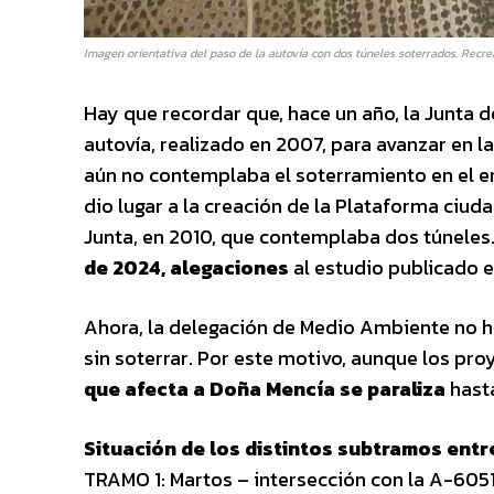
Imagen orientativa del paso de la autovía con dos túneles soterrados. Recre
Hay que recordar que, hace un año, la Junta d
autovía, realizado en 2007, para avanzar en l
aún no contemplaba el soterramiento en el e
dio lugar a la creación de la Plataforma ciu
Junta, en 2010, que contemplaba dos túneles
de 2024, alegaciones
al estudio publicado en
Ahora, la delegación de Medio Ambiente no ha
sin soterrar. Por este motivo, aunque los pr
que afecta a Doña Mencía se paraliza
hasta
Situación de los distintos subtramos entr
TRAMO 1: Martos – intersección con la A-6051