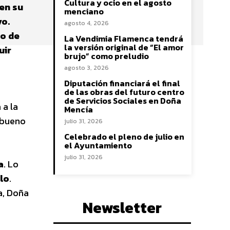
Cultura y ocio en el agosto
en su
menciano
vo.
agosto 4, 2026
to de
La Vendimia Flamenca tendrá
la versión original de “El amor
uir
brujo” como preludio
agosto 3, 2026
Diputación financiará el final
de las obras del futuro centro
de Servicios Sociales en Doña
 a la
Mencía
o bueno
julio 31, 2026
Celebrado el pleno de julio en
el Ayuntamiento
julio 31, 2026
a
. Lo
blo
.
a, Doña
Newsletter