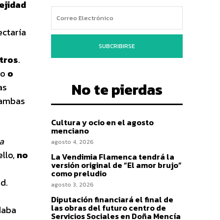
ejidad
ectaría
SUBCRIBIRSE
etros
.
mo
o
No te pierdas
as
e ambas
Cultura y ocio en el agosto
menciano
a
agosto 4, 2026
ello,
no
La Vendimia Flamenca tendrá la
versión original de “El amor brujo”
como preludio
ad.
agosto 3, 2026
Diputación financiará el final de
las obras del futuro centro de
daba
Servicios Sociales en Doña Mencía