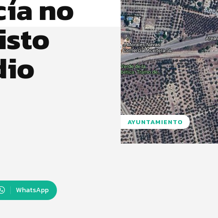
ía no
isto
dio
AYUNTAMIENTO
WhatsApp