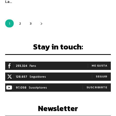
La...
1
2
3
Stay in touch:
255,324
Fans
ME GUSTA
128,657
Seguidores
SEGUIR
97,058
Suscriptores
SUSCRIBIRTE
Newsletter