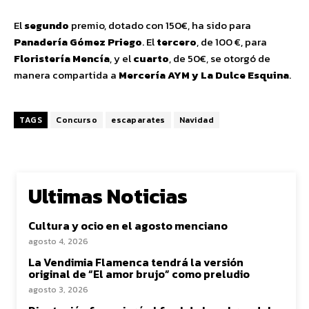
El
segundo
premio, dotado con 150€, ha sido para
Panadería Gómez Priego
. El
tercero
, de 100 €, para
Floristería Mencía
, y el
cuarto
, de 50€, se otorgó de
manera compartida a
Mercería AYM y La Dulce Esquina
.
TAGS
Concurso
escaparates
Navidad
Ultimas Noticias
Cultura y ocio en el agosto menciano
agosto 4, 2026
La Vendimia Flamenca tendrá la versión
original de “El amor brujo” como preludio
agosto 3, 2026