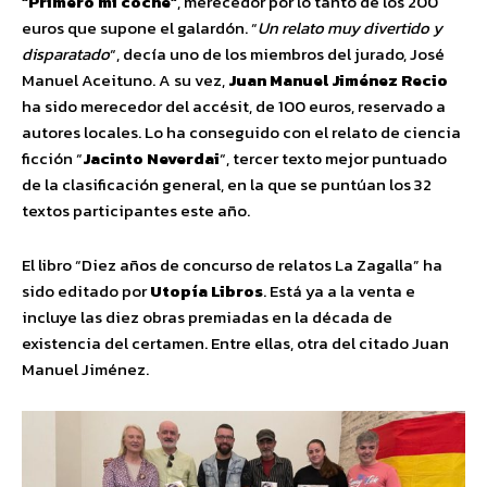
“Primero mi coche”
, merecedor por lo tanto de los 200
euros que supone el galardón. “
Un relato muy divertido y
disparatado
“, decía uno de los miembros del jurado, José
Manuel Aceituno. A su vez,
Juan Manuel Jiménez Recio
ha sido merecedor del accésit, de 100 euros, reservado a
autores locales. Lo ha conseguido con el relato de ciencia
ficción “
Jacinto Neverdai
“, tercer texto mejor puntuado
de la clasificación general, en la que se puntúan los 32
textos participantes este año.
El libro “Diez años de concurso de relatos La Zagalla” ha
sido editado por
Utopía Libros
. Está ya a la venta e
incluye las diez obras premiadas en la década de
existencia del certamen. Entre ellas, otra del citado Juan
Manuel Jiménez.