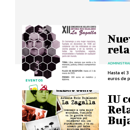
Nuev
rela
ADMINISTR
Hasta el 3
EVENTOS
IU c
Rel
Buj