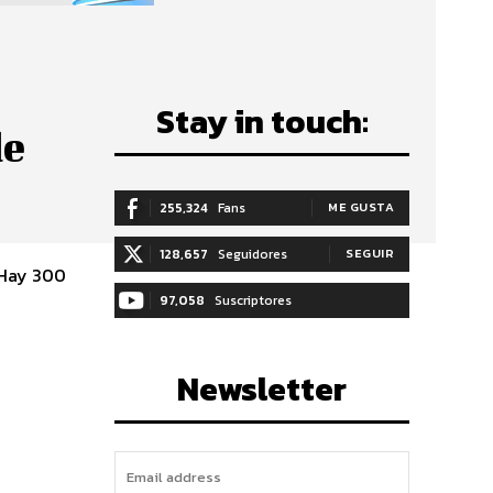
Stay in touch:
de
255,324
Fans
ME GUSTA
128,657
Seguidores
SEGUIR
. Hay 300
97,058
Suscriptores
SUSCRIBIRTE
Newsletter