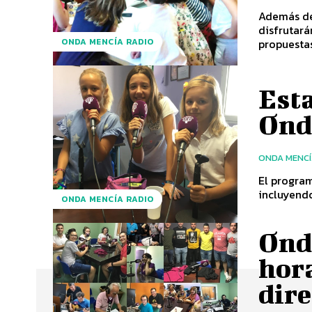
Además de 
disfrutará
propuestas
ONDA MENCÍA RADIO
Esta
Ond
ONDA MENC
El program
incluyendo
ONDA MENCÍA RADIO
Ond
hor
dire