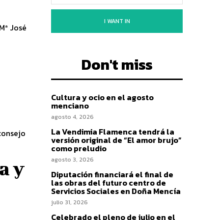
I WANT IN
 Mª José
Don't miss
Cultura y ocio en el agosto
menciano
agosto 4, 2026
La Vendimia Flamenca tendrá la
consejo
versión original de “El amor brujo”
como preludio
agosto 3, 2026
a y
Diputación financiará el final de
las obras del futuro centro de
Servicios Sociales en Doña Mencía
julio 31, 2026
Celebrado el pleno de julio en el