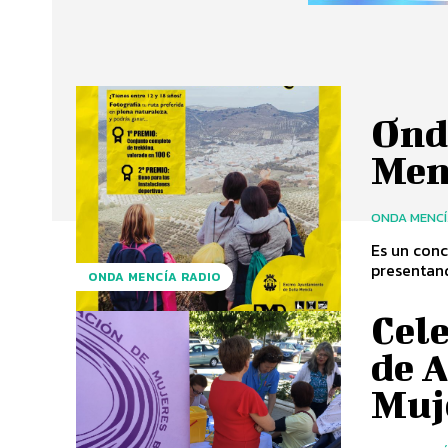
Ond
Men
ONDA MENC
Es un conc
presentand
ONDA MENCÍA RADIO
Cele
de A
Muj