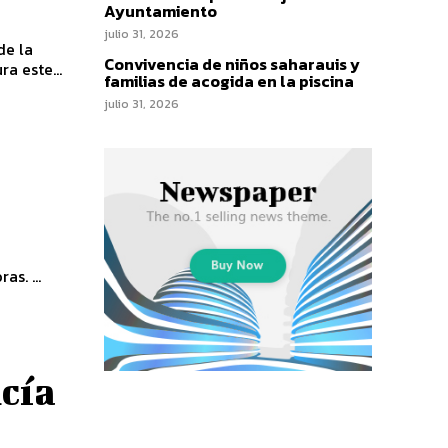
Ayuntamiento
julio 31, 2026
de la
Convivencia de niños saharauis y
a este...
familias de acogida en la piscina
julio 31, 2026
dedicatorias musicales. Emisión viernes a las 18´15 y lunes a las 08´15 horas. ...
cía