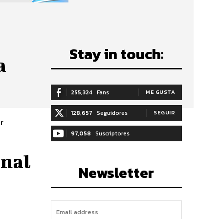
Stay in touch:
a
255,324
Fans
ME GUSTA
128,657
Seguidores
SEGUIR
r
97,058
Suscriptores
SUSCRIBIRTE
onal
Newsletter