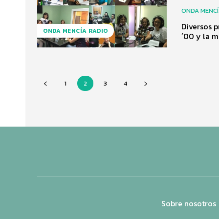
ONDA MENC
Diversos p
ONDA MENCÍA RADIO
´00 y la m
1
2
3
4
Sobre nosotros