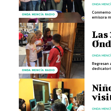
ONDA MENC
Conmemoran
ONDA MENCÍA RADIO
emisora me
Las
Ond
ONDA MENC
Regresan a
ONDA MENCÍA RADIO
Niño
visi
ONDA MENC