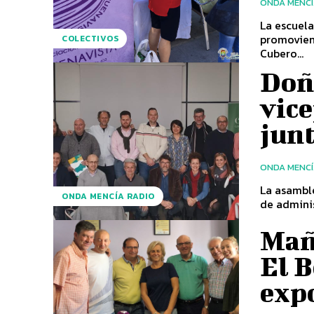
ONDA MENC
La escuel
promovien
COLECTIVOS
Cubero...
Doñ
vice
jun
ONDA MENC
La asamble
ONDA MENCÍA RADIO
de adminis
Mañ
El 
exp