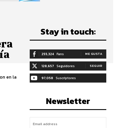
Stay in touch:
era
ía
255,324
Fans
ME GUSTA
128,657
Seguidores
SEGUIR
on en la
97,058
Suscriptores
SUSCRIBIRTE
Newsletter