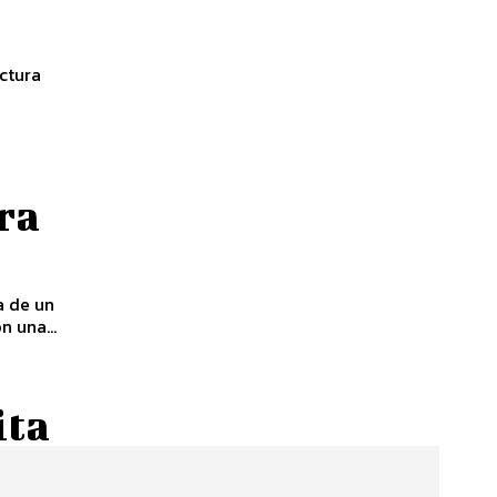
ctura
ra
a de un
 una...
ita