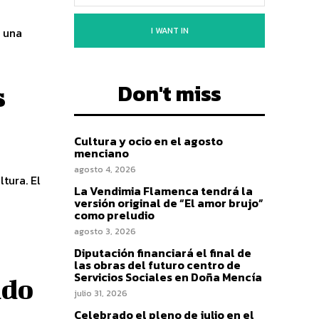
I WANT IN
o una
Don't miss
s
Cultura y ocio en el agosto
menciano
agosto 4, 2026
ltura. El
La Vendimia Flamenca tendrá la
versión original de “El amor brujo”
como preludio
agosto 3, 2026
Diputación financiará el final de
las obras del futuro centro de
Servicios Sociales en Doña Mencía
ndo
julio 31, 2026
Celebrado el pleno de julio en el