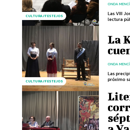
ONDA MENC
Las VIII J
CULTURA/FESTEJOS
La K
cue
ONDA MENC
Las precip
próximo sá
CULTURA/FESTEJOS
Lite
cor
sép
a Va