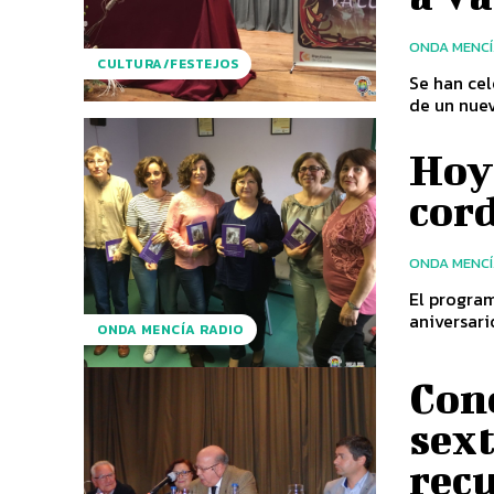
ONDA MENC
CULTURA/FESTEJOS
Se han cel
de un nuev
Hoy
cor
ONDA MENC
El progra
aniversari
ONDA MENCÍA RADIO
Cono
sext
rec