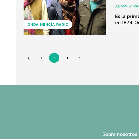
ADMINISTR
Es la prim
en
ONDA MENCÍA RADIO
1
2
3
Sobre nosotros