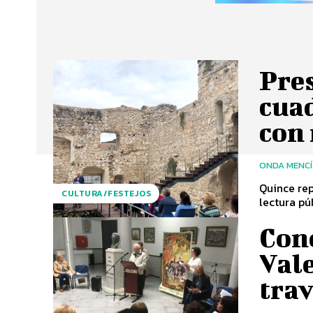
Pre
cuad
con
ONDA MENC
Quince rep
CULTURA/FESTEJOS
Cono
Val
trav