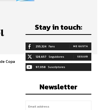
Stay in touch:
l
255,324
Fans
ME GUSTA
128,657
Seguidores
SEGUIR
s de Copa
97,058
Suscriptores
SUSCRIBIRTE
Newsletter