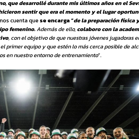
no, que desarrollé durante mis últimos años en el
Sevi
e hicieron sentir que era el momento
y el lugar oportu
s nos cuenta que
se encarga “
de la
preparación física y
uipo femenino.
Además
de ello,
colaboro con la academ
tivo
, con el
objetivo de que nuestras jóvenes jugadoras 
l primer equipo y que estén lo más cerca posible de al
os en nuestro entorno de entrenamiento
”.