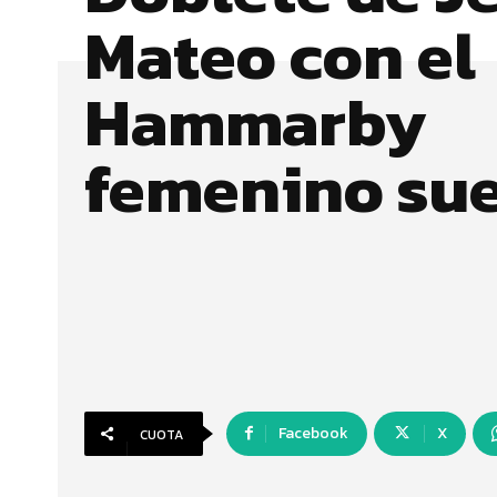
Mateo con el
Hammarby
femenino su
Facebook
X
CUOTA