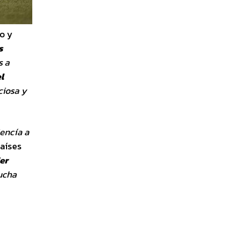
o y
s
s a
l
eciosa
y
encía a
países
er
ucha
e