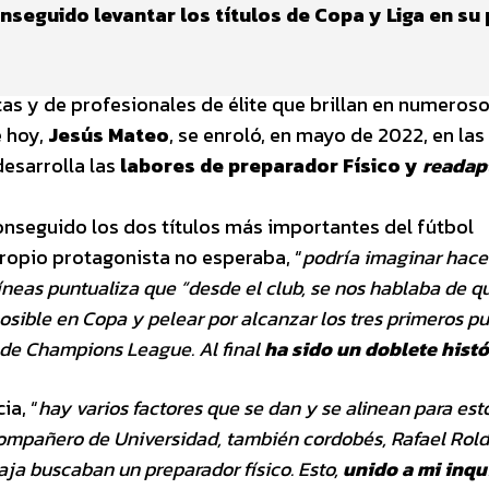
nseguido levantar los títulos de Copa y Liga en su
as y de profesionales de élite que brillan en numeros
 hoy,
Jesús Mateo
, se enroló, en mayo de 2022, en las 
 desarrolla las
labores de preparador Físico y
readap
onseguido los dos títulos más importantes del fútbol
 propio protagonista no esperaba, “
podría
imaginar hace
líneas puntualiza que
“desde el club, se nos hablaba de q
osible en Copa y pelear por alcanzar los tres primeros p
s de Champions League. Al final
ha sido un doblete histó
ia, “
hay varios factores que se dan y se
alinean para est
 compañero de
Universidad, también cordobés, Rafael Rol
aja buscaban un preparador físico. Esto,
unido a mi inqu