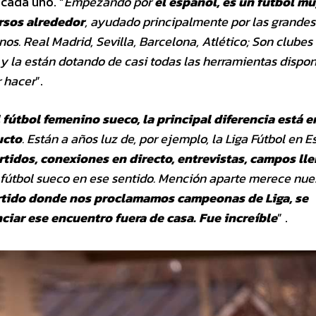
 cada uno. “
Empezando por
el español, es un fútbol m
rsos alrededor
, ayudado principalmente por las grandes
os. Real Madrid, Sevilla, Barcelona, Atlético; Son clubes
y la están dotando de casi todas las
herramientas dispon
 hacer
”.
 fútbol femenino sueco, la principal
diferencia está e
ucto
. Están a años luz de,
por ejemplo, la Liga Fútbol en E
rtidos,
conexiones en directo, entrevistas, campos ll
 fútbol sueco en ese sentido. Mención aparte merece nue
rtido donde nos proclamamos campeonas de Liga, se
iar ese encuentro fuera de casa. Fue increíble
” .