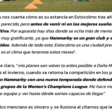
 nos cuenta cómo es su estancia en Estocolmo tras añ
 parecido, pero
antes
de venir ni en los mejores sueño
itiva
. Por
supuesto hay días donde se echa más de meno
s muy gratificante, ya que
Hammarby es un gran club y e
idos
. Además de todo esto, Estocolmo es una ciudad pr
 es el clima que tenemos estos meses
”.
 claro, “
mis planes son volver lo antes
posible a Doña M
as el invierno, cuando se retoma la competición en los 
en Hammarby con una nueva temporada donde defend
de grupos de la Women’s Champions League
. Me hace m
ste equipo y ver hasta dónde somos capaces de
llegar.
”
ico menciano es sincero y se ilusiona al citarnos que l