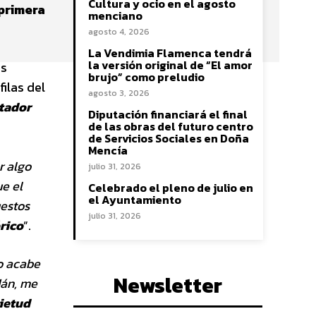
Cultura y ocio en el agosto
 primera
menciano
agosto 4, 2026
La Vendimia Flamenca tendrá
la versión original de “El amor
os
brujo” como preludio
filas del
agosto 3, 2026
tador
Diputación financiará el final
de las obras del futuro centro
de Servicios Sociales en Doña
Mencía
r algo
julio 31, 2026
ue el
Celebrado el pleno de julio en
el Ayuntamiento
uestos
julio 31, 2026
rico
”.
o acabe
Newsletter
dán, me
ietud