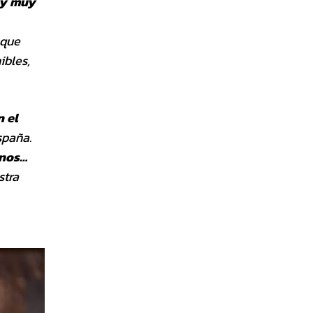
uy muy
que
ibles,
n el
spaña.
enos…
stra