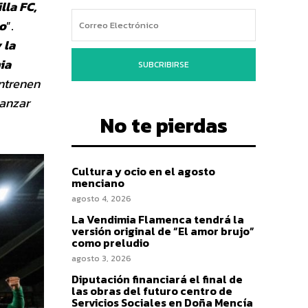
lla FC,
no
”.
 la
ia
SUBCRIBIRSE
entrenen
canzar
No te pierdas
Cultura y ocio en el agosto
menciano
agosto 4, 2026
La Vendimia Flamenca tendrá la
versión original de “El amor brujo”
como preludio
agosto 3, 2026
Diputación financiará el final de
las obras del futuro centro de
Servicios Sociales en Doña Mencía