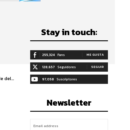
Stay in touch:
255,324
Fans
ME GUSTA
128,657
Seguidores
SEGUIR
 del...
97,058
Suscriptores
SUSCRIBIRTE
Newsletter