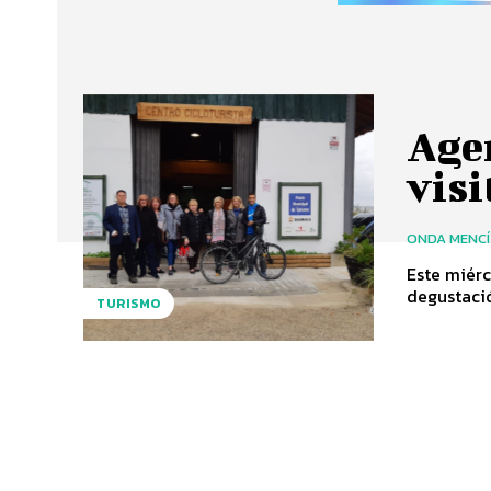
Agen
vis
ONDA MENC
Este miérc
degustació
TURISMO