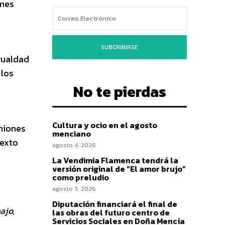
 mes
SUBCRIBIRSE
gualdad
 los
No te pierdas
Cultura y ocio en el agosto
iniones
menciano
texto
agosto 4, 2026
La Vendimia Flamenca tendrá la
versión original de “El amor brujo”
como preludio
agosto 3, 2026
Diputación financiará el final de
ajo,
las obras del futuro centro de
Servicios Sociales en Doña Mencía