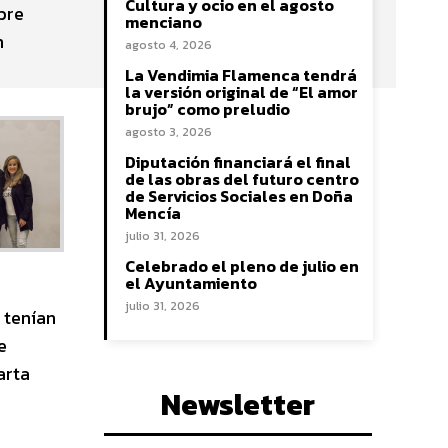
Cultura y ocio en el agosto
bre
menciano
n
agosto 4, 2026
La Vendimia Flamenca tendrá
la versión original de “El amor
brujo” como preludio
agosto 3, 2026
Diputación financiará el final
de las obras del futuro centro
de Servicios Sociales en Doña
Mencía
julio 31, 2026
Celebrado el pleno de julio en
el Ayuntamiento
julio 31, 2026
 tenían
e
arta
Newsletter