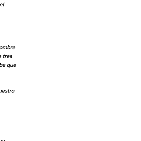
el
 nombre
 tres
abe que
uestro