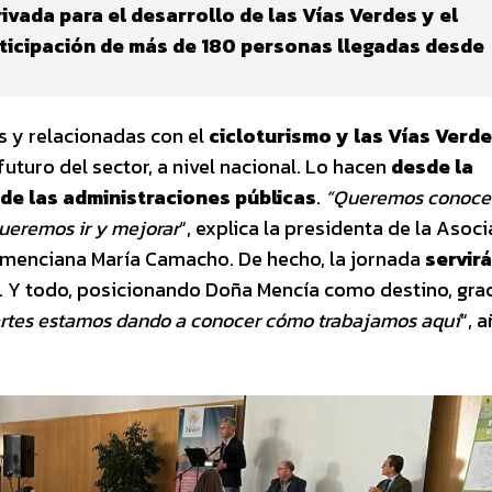
ivada para el desarrollo de las Vías Verdes y el
rticipación de más de 180 personas llegadas desde
 y relacionadas con el
cicloturismo y las Vías Verd
uturo del sector, a nivel nacional. Lo hacen
desde la
de las administraciones públicas
.
“Queremos conoce
queremos ir y mejorar
“, explica la presidenta de la Asoc
a menciana María Camacho. De hecho, la jornada
servir
. Y todo, posicionando Doña Mencía como destino, grac
rtes estamos dando a conocer cómo trabajamos aquí
“, 