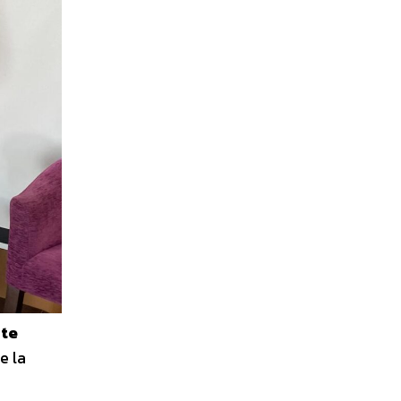
ste
e la