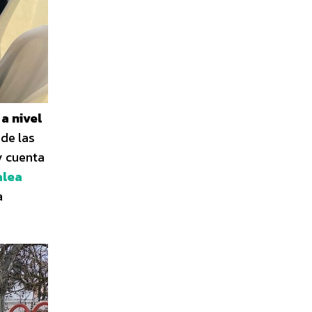
a nivel
 de las
y cuenta
alea
a