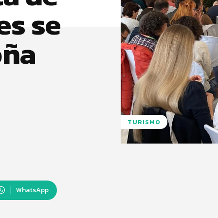
es se
oña
TURISMO
WhatsApp