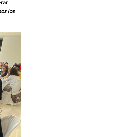
erar
mos los