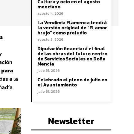
Cultura y ocio en el agosto
menciano
agosto 4, 2026
La Vendimia Flamenca tendrá
la versión original de “El amor
brujo” como preludio
es
agosto 3, 2026
Diputación financiará el final
r
de las obras del futuro centro
de Servicios Sociales en Doña
iación
Mencía
á para
julio 31, 2026
ias a la
Celebrado el pleno de julio en
el Ayuntamiento
añadía
julio 31, 2026
Newsletter