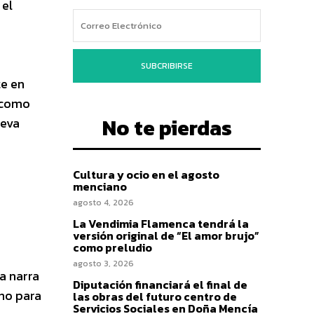
 el
SUBCRIBIRSE
te en
a como
No te pierdas
ueva
Cultura y ocio en el agosto
menciano
agosto 4, 2026
La Vendimia Flamenca tendrá la
versión original de “El amor brujo”
como preludio
agosto 3, 2026
a narra
Diputación financiará el final de
no para
las obras del futuro centro de
Servicios Sociales en Doña Mencía