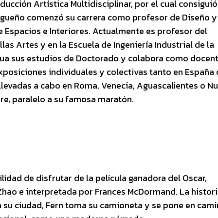
ucción Artística Multidisciplinar, por el cual consiguió
lagueño comenzó su carrera como profesor de Diseño y
e Espacios e Interiores. Actualmente es profesor del
as Artes y en la Escuela de Ingeniería Industrial de la
inua sus estudios de Doctorado y colabora como docen
 exposiciones individuales y colectivas tanto en Españ
llevadas a cabo en Roma, Venecia, Aguascalientes o N
bre, paralelo a su famosa maratón.
lidad de disfrutar de la película ganadora del Oscar,
Zhao e interpretada por Frances McDormand. La histori
 su ciudad, Fern toma su camioneta y se pone en cami