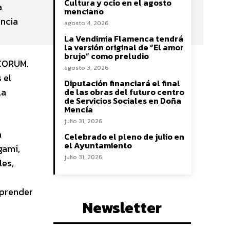
Cultura y ocio en el agosto
a
menciano
encia
agosto 4, 2026
La Vendimia Flamenca tendrá
la versión original de “El amor
brujo” como preludio
OCORUM.
agosto 3, 2026
 el
Diputación financiará el final
la
de las obras del futuro centro
de Servicios Sociales en Doña
Mencía
julio 31, 2026
a
Celebrado el pleno de julio en
el Ayuntamiento
gami,
julio 31, 2026
les,
mprender
Newsletter