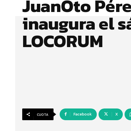
JuanOto Pér
inaugura el 
LOCORUM
Facebook
X
CUOTA