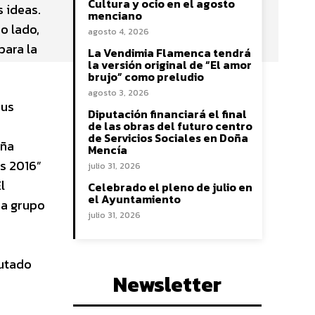
Cultura y ocio en el agosto
 ideas.
menciano
o lado,
agosto 4, 2026
para la
La Vendimia Flamenca tendrá
la versión original de “El amor
brujo” como preludio
agosto 3, 2026
sus
Diputación financiará el final
de las obras del futuro centro
de Servicios Sociales en Doña
oña
Mencía
os 2016”
julio 31, 2026
l
Celebrado el pleno de julio en
el Ayuntamiento
da grupo
julio 31, 2026
cutado
Newsletter