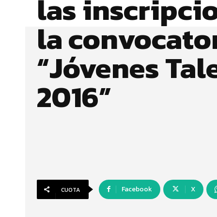
las inscripci
la convocato
“Jóvenes Tal
2016”
Facebook
X
CUOTA