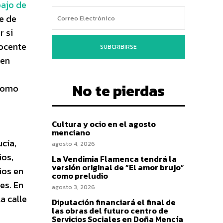
bajo de
e de
r si
docente
SUBCRIBIRSE
 en
No te pierdas
 como
Cultura y ocio en el agosto
menciano
cía,
agosto 4, 2026
ios,
La Vendimia Flamenca tendrá la
versión original de “El amor brujo”
ios en
como preludio
es. En
agosto 3, 2026
a calle
Diputación financiará el final de
las obras del futuro centro de
Servicios Sociales en Doña Mencía