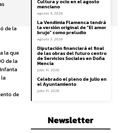
Cultura y ocio en el agosto
as
menciano
agosto 4, 2026
La Vendimia Flamenca tendrá
la versión original de “El amor
ió de la
brujo” como preludio
agosto 3, 2026
Diputación financiará el final
a la que
de las obras del futuro centro
de Servicios Sociales en Doña
00 de la
Mencía
 Infanta
julio 31, 2026
 la
Celebrado el pleno de julio en
el Ayuntamiento
julio 31, 2026
iento de
Newsletter