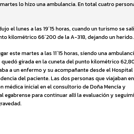
el martes lo hizo una ambulancia. En total cuatro person
ujo el lunes a las 19´15 horas, cuando un turismo se sal
unto kilométrico 66´200 de la A-318, dejando un herido.
gar este martes a las 11´15 horas, siendo una ambulanci
 y quedó girada en la cuneta del punto kilométrico 62,8
ladaba a un enfermo y su acompañante desde el Hospital
idencia del paciente. Las dos personas que viajaban en
n médica inicial en el consultorio de Doña Mencía y
l egabrense para continuar allí la evaluación y seguim
gravedad.