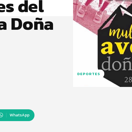
es del
a Doña
DEPORTES
WhatsApp