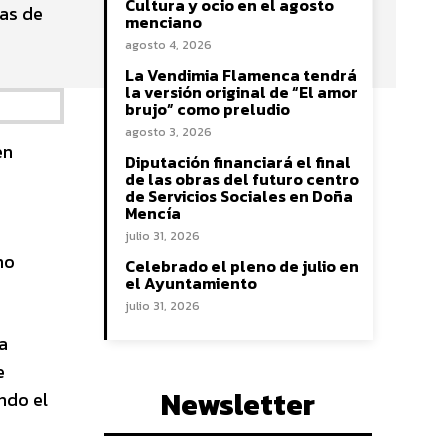
Cultura y ocio en el agosto
bas de
menciano
agosto 4, 2026
La Vendimia Flamenca tendrá
la versión original de “El amor
brujo” como preludio
agosto 3, 2026
en
Diputación financiará el final
de las obras del futuro centro
de Servicios Sociales en Doña
Mencía
julio 31, 2026
mo
Celebrado el pleno de julio en
el Ayuntamiento
julio 31, 2026
a
e
Newsletter
ndo el