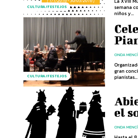
La XVIII M
semana con
CULTURA/FESTEJOS
niños y...
Cele
Pia
ONDA MENC
Organizado
gran conci
pianistas...
CULTURA/FESTEJOS
Abie
el s
ONDA MENC
Hasta el 