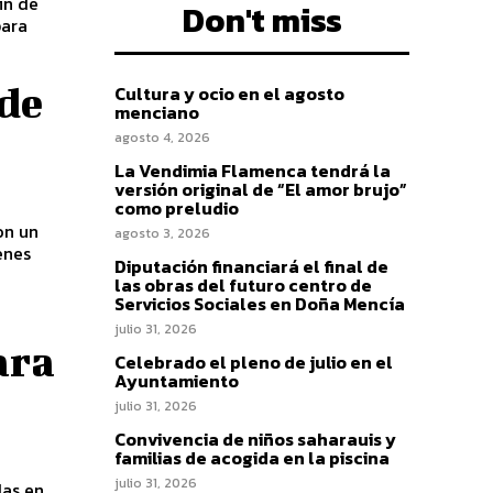
in de
Don't miss
para
 de
Cultura y ocio en el agosto
menciano
agosto 4, 2026
La Vendimia Flamenca tendrá la
versión original de “El amor brujo”
como preludio
on un
agosto 3, 2026
enes
Diputación financiará el final de
las obras del futuro centro de
Servicios Sociales en Doña Mencía
julio 31, 2026
ara
Celebrado el pleno de julio en el
Ayuntamiento
julio 31, 2026
Convivencia de niños saharauis y
familias de acogida en la piscina
julio 31, 2026
das en