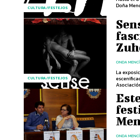
Doña Menc
CULTURA/FESTEJOS
Sen
fas
Zuh
ONDA MENC
La exposic
escenifica
CULTURA/FESTEJOS
Asociación
Este
fest
Men
ONDA MENC