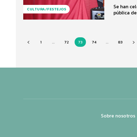
Se han cel
CULTURA/FESTEJOS
pública de
1
...
72
73
74
...
83
Sobre nosotros