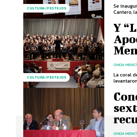
Se inaugur
CULTURA/FESTEJOS
Cantero, l
Y “L
Apo
Men
ONDA MENC
La coral d
CULTURA/FESTEJOS
levantaron
Cono
sext
rec
ONDA MENC