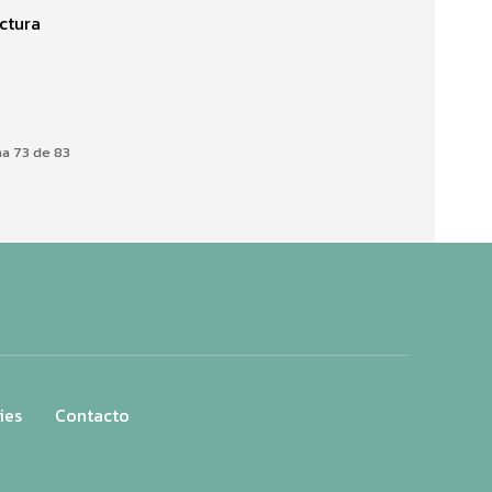
ctura
a 73 de 83
ies
Contacto