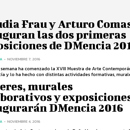
udia Frau y Arturo Coma
uguran las dos primeras
osiciones de DMencia 20
ÍA
-
NOVIEMBRE 7, 2016
de semana ha comenzado la XVIII Muestra de Arte Contempor
a y lo ha hecho con distintas actividades formativas, murales
leres, murales
borativos y exposicione
ugurarán DMencia 2016
ÍA
-
NOVIEMBRE 4, 2016