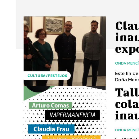
Cla
ina
exp
ONDA MENC
Este fin 
CULTURA/FESTEJOS
Doña Mencí
Tal
cola
ina
ONDA MENC