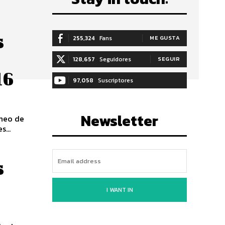
s
255,324
Fans
ME GUSTA
128,657
Seguidores
SEGUIR
16
97,058
Suscriptores
SUSCRIBIRTE
Newsletter
áneo de
...
s
I WANT IN