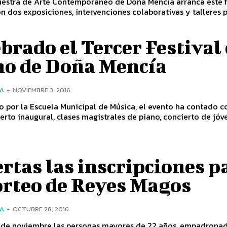
uestra de Arte Contemporáneo de Doña Mencía arranca este f
 dos exposiciones, intervenciones colaborativas y talleres 
brado el Tercer Festival
no de Doña Mencía
ÍA
-
NOVIEMBRE 3, 2016
 por la Escuela Municipal de Música, el evento ha contado c
erto inaugural, clases magistrales de piano, concierto de jóv
rtas las inscripciones p
orteo de Reyes Magos
ÍA
-
OCTUBRE 28, 2016
8 de noviembre las personas mayores de 22 años, empadrona