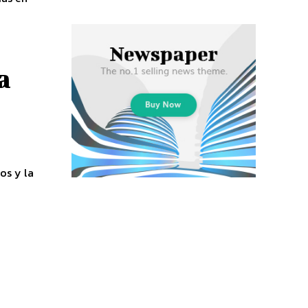
a
os y la