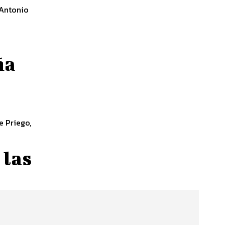
 Antonio
ña
e Priego,
 las