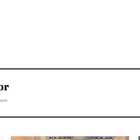
or
com