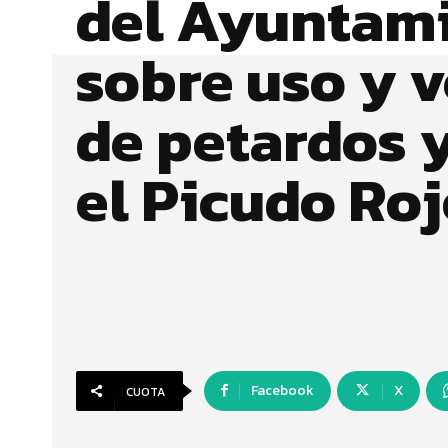
del Ayuntam
sobre uso y 
de petardos 
el Picudo Ro
Facebook
X
CUOTA