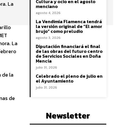
Cultura y ocio en el agosto
ra. La
menciano
agosto 4, 2026
La Vendimia Flamenca tendrá
la versión original de “El amor
rillo
brujo” como preludio
EMET
agosto 3, 2026
ora. La
Diputación financiará el final
 febrero
de las obras del futuro centro
de Servicios Sociales en Doña
Mencía
julio 31, 2026
 de la
Celebrado el pleno de julio en
el Ayuntamiento
julio 31, 2026
imas de
Newsletter