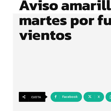
Aviso amarill
martes por f
vientos
Facebook
X
CUOTA