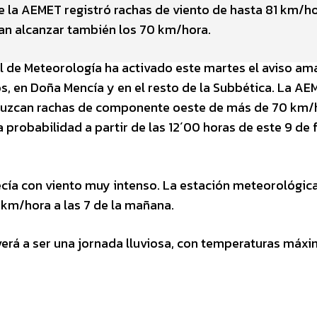
de la AEMET registró rachas de viento de hasta 81 km/ho
dan alcanzar también los 70 km/hora.
l de Meteorología ha activado este martes el aviso ama
os, en Doña Mencía y en el resto de la Subbética. La A
duzcan rachas de componente oeste de más de 70 km/h
a probabilidad a partir de las 12´00 horas de este 9 de
ía con viento muy intenso. La estación meteorológica
1 km/hora a las 7 de la mañana.
lverá a ser una jornada lluviosa, con temperaturas máx