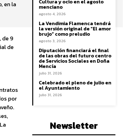
Cultura y ocio en el agosto
, en la
menciano
agosto 4, 2026
La Vendimia Flamenca tendrá
la versión original de “El amor
brujo” como preludio
, de 9
agosto 3, 2026
ial de
Diputación financiará el final
de las obras del futuro centro
de Servicios Sociales en Doña
Mencía
julio 31, 2026
Celebrado el pleno de julio en
el Ayuntamiento
ntratos
julio 31, 2026
dos por
aveño.
ses,
Newsletter
 La