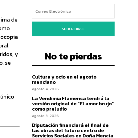
nima de
como
SUBCRIBIRSE
tocopia
ral.
No te pierdas
uidos, y
o, se
Cultura y ocio en el agosto
menciano
agosto 4, 2026
 único
La Vendimia Flamenca tendrá la
versión original de “El amor brujo”
como preludio
agosto 3, 2026
Diputación financiará el final de
las obras del futuro centro de
Servicios Sociales en Doña Mencía