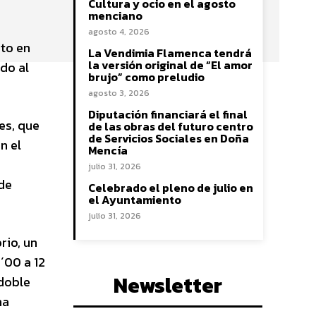
Cultura y ocio en el agosto
menciano
agosto 4, 2026
sto en
La Vendimia Flamenca tendrá
la versión original de “El amor
do al
brujo” como preludio
agosto 3, 2026
Diputación financiará el final
es, que
de las obras del futuro centro
de Servicios Sociales en Doña
n el
Mencía
julio 31, 2026
 de
Celebrado el pleno de julio en
el Ayuntamiento
julio 31, 2026
rio, un
´00 a 12
Newsletter
 doble
na