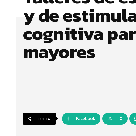
y de estimul
cognitiva pa
mayores
Facebook
X
CUOTA