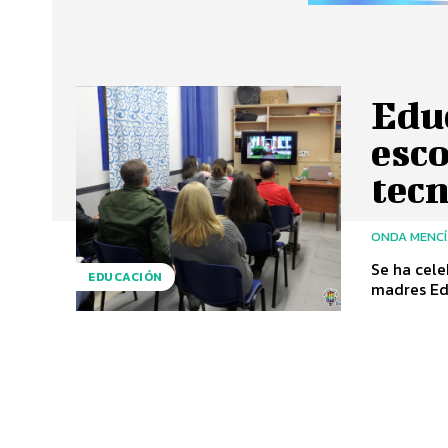
Educ
esco
tec
ONDA MENC
Se ha cele
EDUCACIÓN
madres Edu