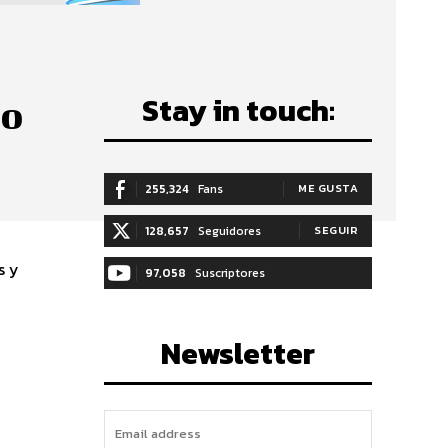
Stay in touch:
so
255,324
Fans
ME GUSTA
128,657
Seguidores
SEGUIR
s y
97,058
Suscriptores
SUSCRIBIRTE
Newsletter