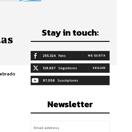
Stay in touch:
las
255,324
Fans
ME GUSTA
128,657
Seguidores
SEGUIR
lebrado
97,058
Suscriptores
SUSCRIBIRTE
Newsletter