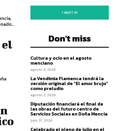
I WANT IN
encía,
ncionado...
Don't miss
 el
Cultura y ocio en el agosto
menciano
agosto 4, 2026
La Vendimia Flamenca tendrá la
oña
versión original de “El amor brujo”
como preludio
agosto 3, 2026
Diputación financiará el final de
en
las obras del futuro centro de
Servicios Sociales en Doña Mencía
ico
julio 31, 2026
Celebrado el pleno de julio en el