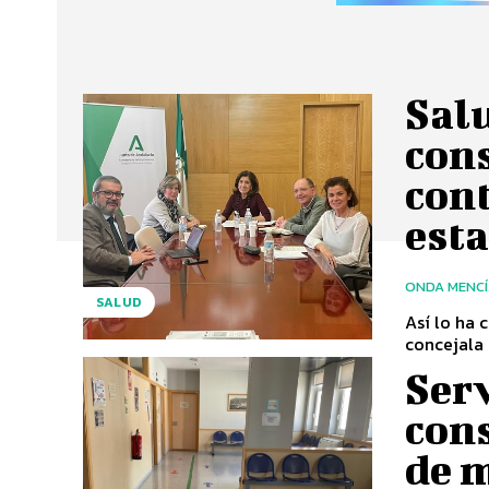
Salu
con
con
esta
ONDA MENC
SALUD
Así lo ha 
concejala 
Serv
cons
de 