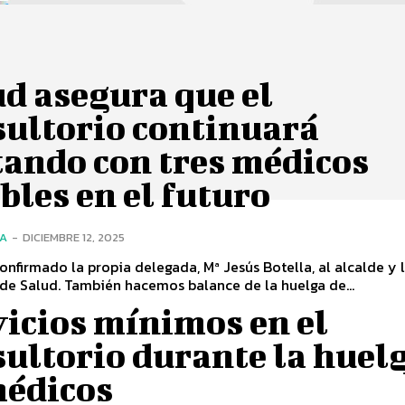
d asegura que el
sultorio continuará
tando con tres médicos
bles en el futuro
ÍA
-
DICIEMBRE 12, 2025
confirmado la propia delegada, Mª Jesús Botella, al alcalde y 
de Salud. También hacemos balance de la huelga de...
icios mínimos en el
ultorio durante la huel
médicos