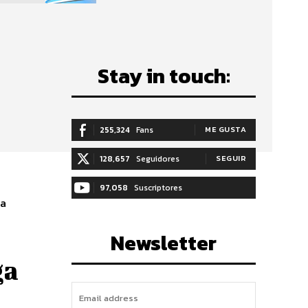
Stay in touch:
255,324
Fans
ME GUSTA
128,657
Seguidores
SEGUIR
97,058
Suscriptores
la
SUSCRIBIRTE
Newsletter
ga