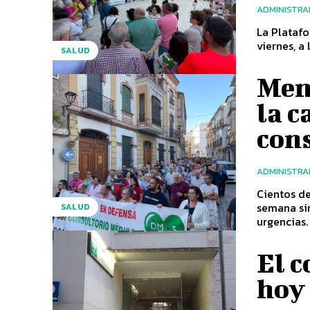
ADMINISTR
La Plataf
viernes, a
SALUD
Men
la c
con
ADMINISTR
Cientos de
semana si
SALUD
El c
hoy