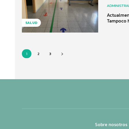
ADMINISTR
Actualment
Tampoco ha
SALUD
1
2
3
Sobre nosotros