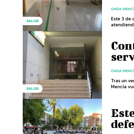
ONDA MENC
Este 3 de 
SALUD
Cont
serv
ONDA MENC
Tras un ve
Mencía vuel
SALUD
Este
defe