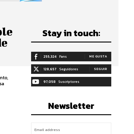
ble
Stay in touch:
de
255,324
Fans
ME GUSTA
128,657
Seguidores
SEGUIR
nto,
97,058
Suscriptores
sa
SUSCRIBIRTE
Newsletter