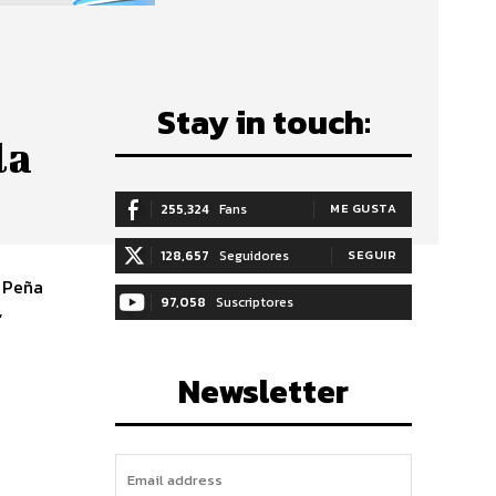
Stay in touch:
la
255,324
Fans
ME GUSTA
128,657
Seguidores
SEGUIR
. Peña
97,058
Suscriptores
,
SUSCRIBIRTE
Newsletter