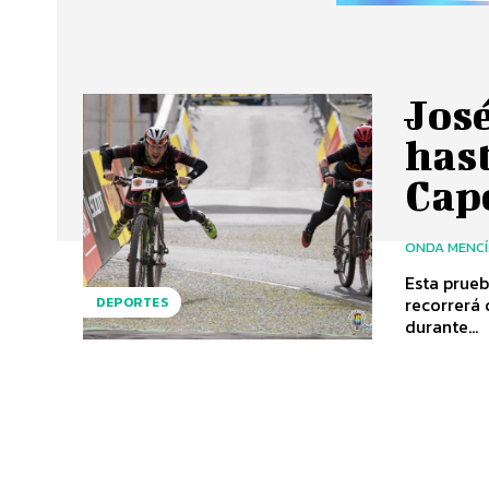
Jos
hast
Cap
ONDA MENC
Esta prueb
recorrerá
DEPORTES
durante...