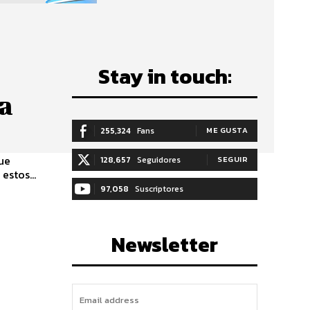
Stay in touch:
la
255,324
Fans
ME GUSTA
ue
128,657
Seguidores
SEGUIR
rvado estos...
97,058
Suscriptores
SUSCRIBIRTE
Newsletter