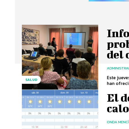
Inf
pro
del 
ADMINISTR
Este jueve
SALUD
han ofreci
El 
cal
ONDA MENC