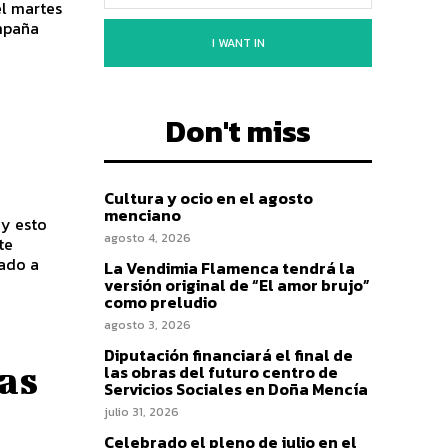
el martes
ampaña
I WANT IN
Don't miss
Cultura y ocio en el agosto
menciano
 y esto
agosto 4, 2026
te
dado a
La Vendimia Flamenca tendrá la
versión original de “El amor brujo”
como preludio
agosto 3, 2026
Diputación financiará el final de
tas
las obras del futuro centro de
Servicios Sociales en Doña Mencía
julio 31, 2026
Celebrado el pleno de julio en el