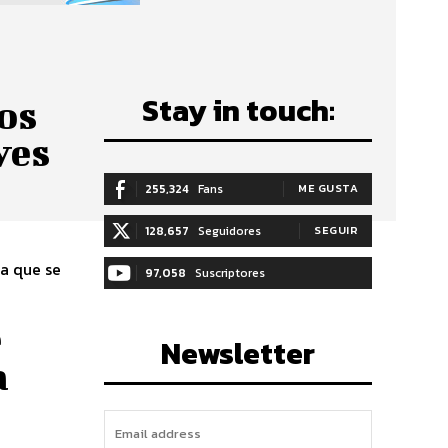
Stay in touch:
os
ves
255,324
Fans
ME GUSTA
128,657
Seguidores
SEGUIR
la que se
97,058
Suscriptores
SUSCRIBIRTE
e
Newsletter
a