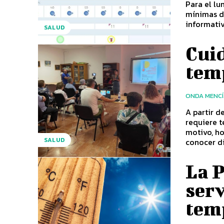
Para el l
mínimas d
informativ
SALUD
Cuid
tem
ONDA MENC
A partir d
requiere t
motivo, ho
SALUD
conocer d
La P
serv
tem