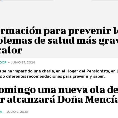
ormación para prevenir l
blemas de salud más gra
calor
ADOR
-
JUNIO 27, 2024
s se ha impartido una charla, en el Hogar del Pensionista, en 
do diferentes recomendaciones para prevenir y saber...
domingo una nueva ola d
or alcanzará Doña Mencí
ÍA
-
JULIO 7, 2023