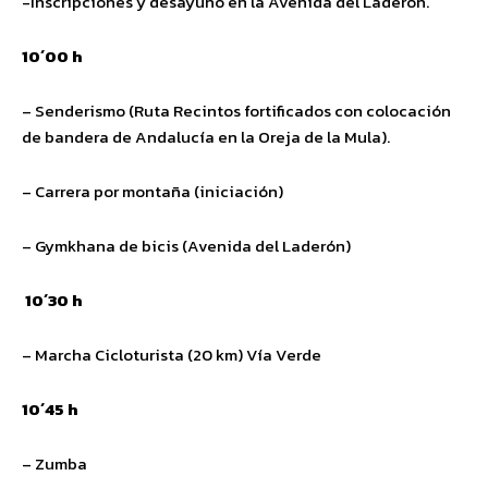
-Inscripciones y desayuno en la Avenida del Laderón.
10´00 h
– Senderismo (Ruta Recintos fortificados con colocación
de bandera de Andalucía en la Oreja de la Mula).
– Carrera por montaña (iniciación)
– Gymkhana de bicis (Avenida del Laderón)
10´30 h
– Marcha Cicloturista (20 km) Vía Verde
10´45 h
– Zumba