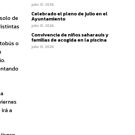
julio 31, 2026
Celebrado el pleno de julio en el
solo de
Ayuntamiento
istintas
julio 31, 2026
Convivencia de niños saharauis y
familias de acogida en la piscina
utobús o
julio 31, 2026
n
io.
mentando
la
viernes
 irá a
Virgen