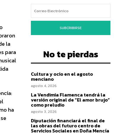
io
SUBCRIBIRSE
boraron
de la
No te pierdas
es para
musical
lida
Cultura y ocio en el agosto
menciano
agosto 4, 2026
ncía:
La Vendimia Flamenca tendrá la
versión original de “El amor brujo”
el
como preludio
smo ha
agosto 3, 2026
 se
Diputación financiará el final de
las obras del futuro centro de
Servicios Sociales en Doña Mencía