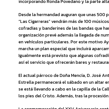
incorporando Ronda Povedano y la parte alta 
Desde la hermandad auguran que unas 500 pe
“Las Cigarreras” vendrán más de 100 músicos. 
cofradías y banderines de las bandas que h
organización prevé además la llegada de num
en vehículos particulares. Por este motivo Ay
marcha un plan especial que incluirá aparca
Igualmente está previsto que algunas cofradí
así el servicio que ofrecerán bares y restau
El actual párroco de Doña Mencía, D. José An
Estrella permanecerá el sábado en un altar en
se está llevando a cabo en la capilla de la Cal
los pies del Cristo. Además, tras la procesión
La conmemoración del XXV Aniversario contará