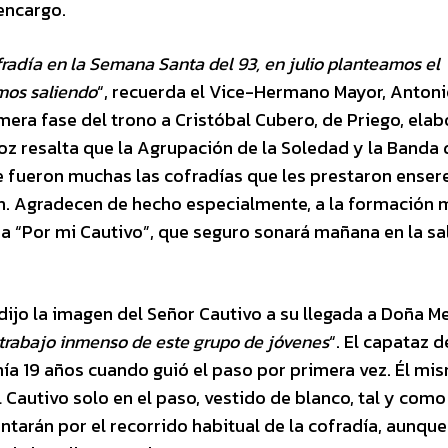
 encargo.
radía en la Semana Santa del 93, en julio planteamos el
mos saliendo
“, recuerda el Vice-Hermano Mayor, Anton
mera fase del trono a Cristóbal Cubero, de Priego, ela
oz resalta que la Agrupación de la Soledad y la Banda 
e fueron muchas las cofradías que les prestaron enser
n. Agradecen de hecho especialmente, a la formación 
a “Por mi Cautivo”, que seguro sonará mañana en la sa
ijo la imagen del Señor Cautivo a su llegada a Doña Me
 trabajo inmenso de este grupo de jóvenes
“. El capataz d
ía 19 años cuando guió el paso por primera vez. Él mi
Cautivo solo en el paso, vestido de blanco, tal y como
ntarán por el recorrido habitual de la cofradía, aunque