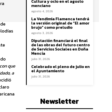
Cultura y ocio en el agosto
ara
menciano
agosto 4, 2026
La Vendimia Flamenca tendrá
la versión original de “El amor
 de
brujo” como preludio
elodías
agosto 3, 2026
Diputación financiará el final
ste
de las obras del futuro centro
de Servicios Sociales en Doña
Mencía
ado
julio 31, 2026
con que
Celebrado el pleno de julio en
el Ayuntamiento
dado, a
julio 31, 2026
ecidió
claro
mericana
Newsletter