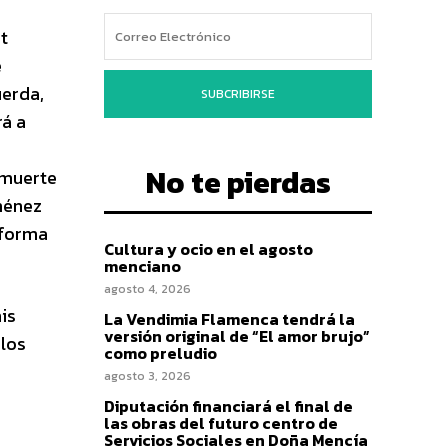
ot
e
uerda,
SUBCRIBIRSE
rá a
a
No te pierdas
a muerte
iménez
 forma
Cultura y ocio en el agosto
menciano
agosto 4, 2026
is
La Vendimia Flamenca tendrá la
versión original de “El amor brujo”
 los
como preludio
agosto 3, 2026
Diputación financiará el final de
las obras del futuro centro de
Servicios Sociales en Doña Mencía