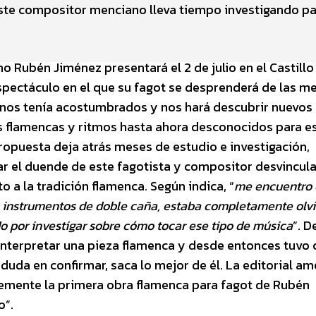
. Este compositor menciano lleva tiempo investigando p
o Rubén Jiménez presentará el 2 de julio en el Castillo
pectáculo en el que su fagot se desprenderá de las m
e nos tenía acostumbrados y nos hará descubrir nuevos
 flamencas y ritmos hasta ahora desconocidos para e
ropuesta deja atrás meses de estudio e investigación,
ar el duende de este fagotista y compositor desvincul
o a la tradición flamenca. Según indica, “
me encuentro 
s instrumentos de doble caña, estaba completamente olvi
o por investigar sobre cómo tocar ese tipo de música
”. D
 interpretar una pieza flamenca y desde entonces tuvo 
 duda en confirmar, saca lo mejor de él. La editorial a
temente la primera obra flamenca para fagot de Rubén
o”.