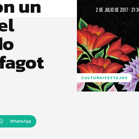
on un
el
do
fagot
CULTURA/FESTEJOS
WhatsApp