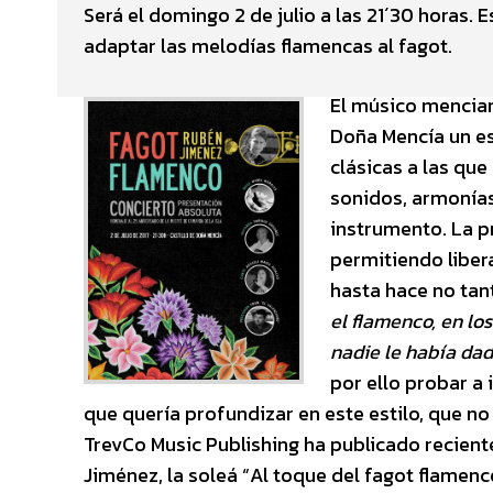
Será el domingo 2 de julio a las 21´30 horas
adaptar las melodías flamencas al fagot.
El músico mencian
Doña Mencía un es
clásicas a las qu
sonidos, armonías
instrumento. La p
permitiendo liber
hasta hace no tant
el flamenco, en lo
nadie le había dad
por ello probar a
que quería profundizar en este estilo, que no
TrevCo Music Publishing ha publicado recien
Jiménez, la soleá “Al toque del fagot flamenc