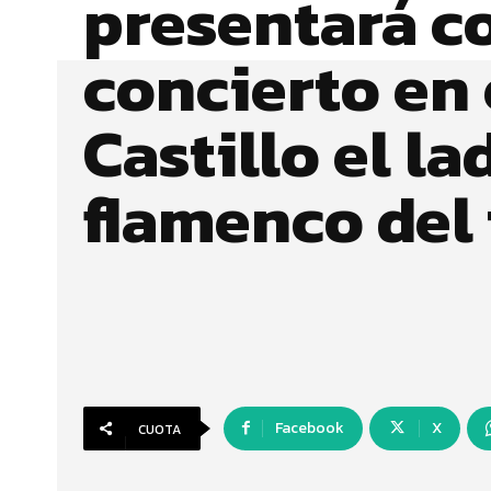
presentará c
concierto en 
Castillo el la
flamenco del 
Facebook
X
CUOTA