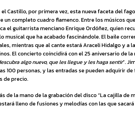
n el Castillo, por primera vez, esta nueva faceta del fag
e un completo cuadro flamenco. Entre los músicos qu
a el guitarrista menciano Enrique Ordóñez, quien rec
ilo musical que ha acabado fascinándole. El baile corre
es, mientras que al cante estará Araceli Hidalgo y a l
nos. El concierto coincidirá con el 25 aniversario de l
escubra algo nuevo, que les llegue y les haga sentir
”. J
las 100 personas, y las entradas se pueden adquirir de
s de precio.
s de la mano de la grabación del disco “La cajilla de m
stará lleno de fusiones y melodías con las que sacará