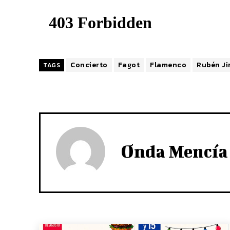
Concierto
Fagot
Flamenco
Rubén J
TAGS
Onda Mencía