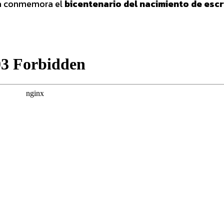
iva conmemora el
bicentenario del nacimiento de escr