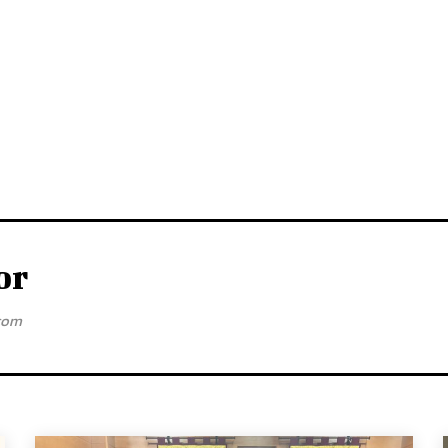
or
com