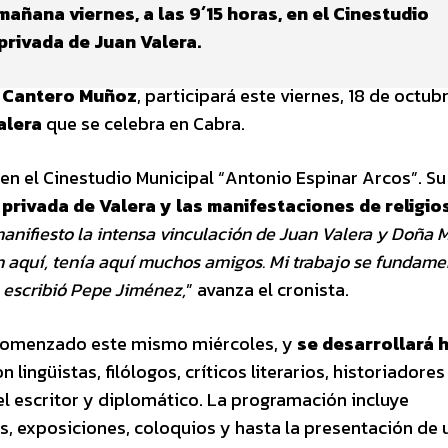
añana viernes, a las 9´15 horas, en el Cinestudio
privada de Juan Valera.
 Cantero Muñoz
, participará este viernes, 18 de octubr
alera
que se celebra en Cabra.
s en el Cinestudio Municipal “Antonio Espinar Arcos”. Su
privada de Valera y las manifestaciones de religio
anifiesto la intensa vinculación de Juan Valera y Doña 
an aquí, tenía aquí muchos amigos. Mi trabajo se fundame
e escribió Pepe Jiménez,
” avanza el cronista.
ha comenzado este mismo miércoles, y
se desarrollará h
lingüistas, filólogos, críticos literarios, historiadores
del escritor y diplomático. La programación incluye
, exposiciones, coloquios y hasta la presentación de 