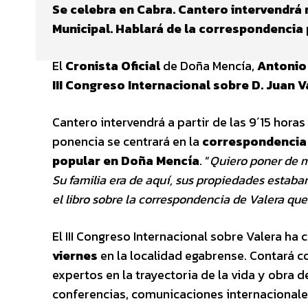
Se celebra en Cabra. Cantero intervendrá m
Municipal. Hablará de la correspondencia 
El
Cronista Oficial
de Doña Mencía,
Antonio
III Congreso Internacional sobre D. Juan V
Cantero intervendrá a partir de las 9´15 hora
ponencia se centrará en la
correspondencia 
popular en Doña Mencía
. “
Quiero poner de m
Su familia era de aquí, sus propiedades estab
el libro sobre la correspondencia de Valera qu
El III Congreso Internacional sobre Valera 
viernes
en la localidad egabrense. Contará con 
expertos en la trayectoria de la vida y obra 
conferencias, comunicaciones internacionales