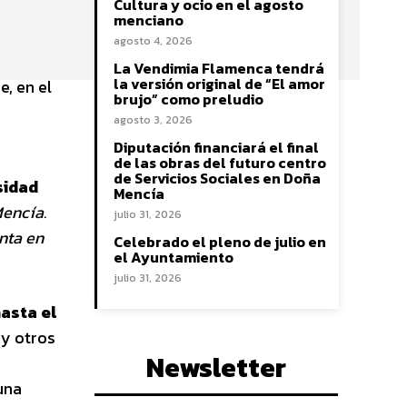
Cultura y ocio en el agosto
menciano
agosto 4, 2026
La Vendimia Flamenca tendrá
la versión original de “El amor
e, en el
brujo” como preludio
agosto 3, 2026
Diputación financiará el final
de las obras del futuro centro
de Servicios Sociales en Doña
sidad
Mencía
Mencía.
julio 31, 2026
nta en
Celebrado el pleno de julio en
el Ayuntamiento
julio 31, 2026
asta el
 y otros
Newsletter
una