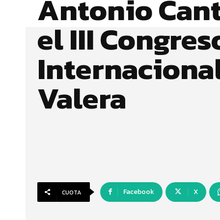
Antonio Cant
el III Congres
Internaciona
Valera
Facebook
X
CUOTA