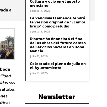
Cultura y ocio en el agosto
menciano
vada a
agosto 4, 2026
La Vendimia Flamenca tendrá
la versión original de “El amor
brujo” como preludio
agosto 3, 2026
Diputación financiará el final
de las obras del futuro centro
de Servicios Sociales en Doña
Mencía
julio 31, 2026
Celebrado el pleno de julio en
el Ayuntamiento
Úbeda
julio 31, 2026
bilidad
idas sus
esaltaba.
Newsletter
ones
íticas