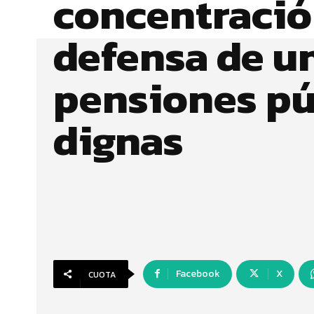
concentració
defensa de u
pensiones pú
dignas
Facebook
X
CUOTA