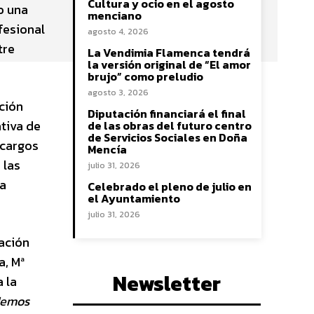
Cultura y ocio en el agosto
o una
menciano
fesional
agosto 4, 2026
tre
La Vendimia Flamenca tendrá
la versión original de “El amor
brujo” como preludio
agosto 3, 2026
ición
Diputación financiará el final
ativa de
de las obras del futuro centro
de Servicios Sociales en Doña
s cargos
Mencía
 las
julio 31, 2026
la
Celebrado el pleno de julio en
el Ayuntamiento
julio 31, 2026
ración
a, Mª
Newsletter
 la
demos