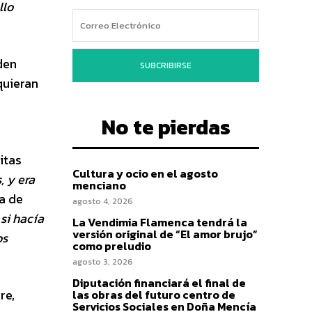
llo
den
SUBCRIBIRSE
quieran
No te pierdas
itas
Cultura y ocio en el agosto
 y era
menciano
a de
agosto 4, 2026
si hacía
La Vendimia Flamenca tendrá la
versión original de “El amor brujo”
os
como preludio
agosto 3, 2026
Diputación financiará el final de
re,
las obras del futuro centro de
Servicios Sociales en Doña Mencía