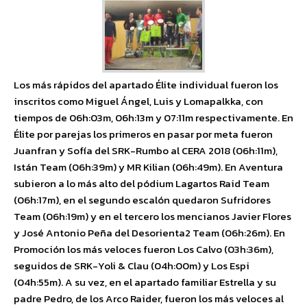
Los más rápidos del apartado Élite individual fueron los
inscritos como Miguel Ángel, Luis y Lomapalkka, con
tiempos de 06h:03m, 06h:13m y 07:11m respectivamente. En
Élite por parejas los primeros en pasar por meta fueron
Juanfran y Sofía del SRK-Rumbo al CERA 2018 (06h:11m),
Istán Team (06h:39m) y MR Kilian (06h:49m). En Aventura
subieron a lo más alto del pódium Lagartos Raid Team
(06h:17m), en el segundo escalón quedaron Sufridores
Team (06h:19m) y en el tercero los mencianos Javier Flores
y José Antonio Peña del Desorienta2 Team (06h:26m). En
Promoción los más veloces fueron Los Calvo (03h:36m),
seguidos de SRK-Yoli & Clau (04h:00m) y Los Espi
(04h:55m). A su vez, en el apartado familiar Estrella y su
padre Pedro, de los Arco Raider, fueron los más veloces al