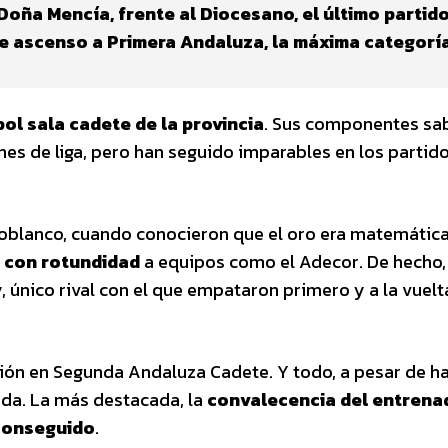
 Doña Mencía, frente al Diocesano, el último partido
de ascenso a Primera Andaluza, la máxima categorí
ol sala cadete de la provincia
. Sus componentes sa
es de liga, pero han seguido imparables en los partid
Pozoblanco, cuando conocieron que el oro era matemáti
 con rotundidad
a equipos como el Adecor. De hecho,
y, único rival con el que empataron primero y a la vuelt
ión en Segunda Andaluza Cadete. Y todo, a pesar de h
da. La más destacada, la
convalecencia del entrena
 conseguido
.