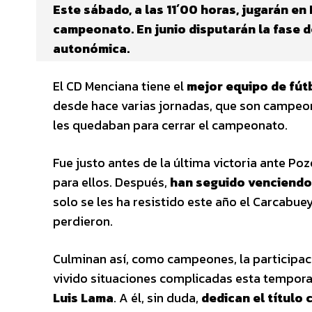
Este sábado, a las 11´00 horas, jugarán en
campeonato. En junio disputarán la fase 
autonómica.
El CD Menciana tiene el
mejor equipo de fútb
desde hace varias jornadas, que son campeon
les quedaban para cerrar el campeonato.
Fue justo antes de la última victoria ante 
para ellos. Después,
han seguido venciendo
solo se les ha resistido este año el Carcabue
perdieron.
Culminan así, como campeones, la participac
vivido situaciones complicadas esta tempora
Luis Lama
. A él, sin duda,
dedican el título