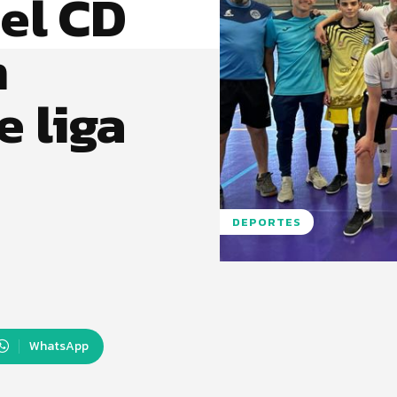
el CD
n
 liga
DEPORTES
WhatsApp