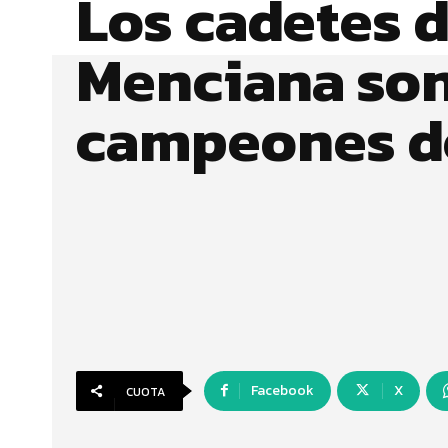
Los cadetes d
Menciana so
campeones de
Facebook
X
CUOTA