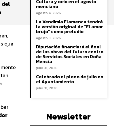
Cultura y ocio en el agosto
 del
menciano
a
agosto 4, 2026
La Vendimia Flamenca tendrá
la versión original de “El amor
brujo” como preludio
ben,
agosto 3, 2026
os que
Diputación financiará el final
de las obras del futuro centro
de Servicios Sociales en Doña
Mencía
camente
julio 31, 2026
 tan
Celebrado el pleno de julio en
el Ayuntamiento
a
julio 31, 2026
aber
Newsletter
dor