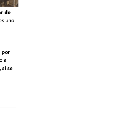
ar de
es uno
a por
o e
,
si se