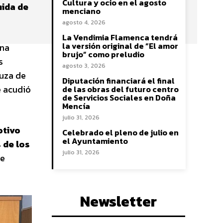
Cultura y ocio en el agosto
mida de
menciano
agosto 4, 2026
La Vendimia Flamenca tendrá
la versión original de “El amor
na
brujo” como preludio
s
agosto 3, 2026
luza de
Diputación financiará el final
e acudió
de las obras del futuro centro
de Servicios Sociales en Doña
Mencía
julio 31, 2026
otivo
Celebrado el pleno de julio en
el Ayuntamiento
 de los
julio 31, 2026
de
Newsletter