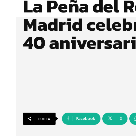
La Peña del R
Madrid celeb
40 aniversar
Facebook
X
CUOTA