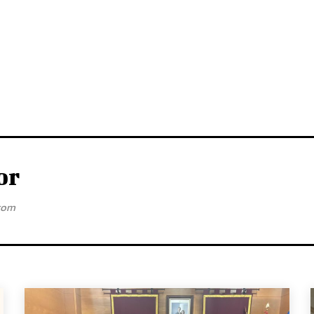
or
com