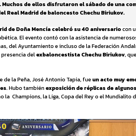
. Muchos de ellos disfrutaron el sábado de una co
 del Real Madrid de baloncesto Chechu Biriukov.
rid de Doña Mencía celebró su 40 aniversario
con u
bética. El evento contó con la asistencia de numeroso
nas, del Ayuntamiento e incluso de la Federación Anda
 presencia del
exbaloncestista Chechu Biriukov
, qu
 de la Peña, José Antonio Tapia, fue
un acto muy em
res
. Hubo también
exposición de réplicas de algunos
 la Champions, la Liga, Copa del Rey o el Mundialito 