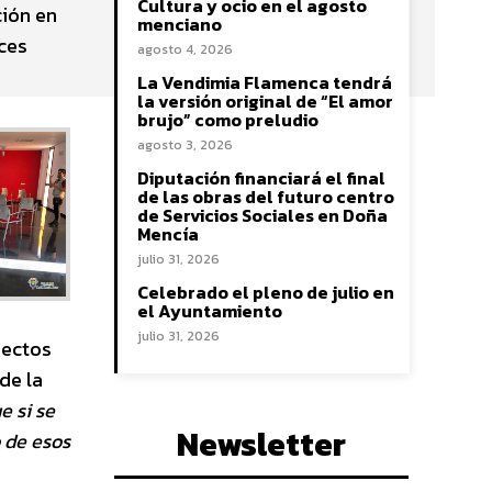
Cultura y ocio en el agosto
ción en
menciano
ces
agosto 4, 2026
La Vendimia Flamenca tendrá
la versión original de “El amor
brujo” como preludio
agosto 3, 2026
Diputación financiará el final
de las obras del futuro centro
de Servicios Sociales en Doña
Mencía
julio 31, 2026
Celebrado el pleno de julio en
el Ayuntamiento
julio 31, 2026
pectos
de la
e si se
Newsletter
 de esos