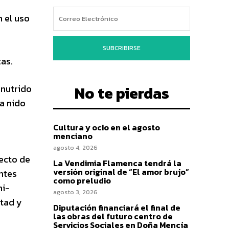
n el uso
SUBCRIBIRSE
zas.
 nutrido
No te pierdas
ja nido
Cultura y ocio en el agosto
menciano
agosto 4, 2026
yecto de
La Vendimia Flamenca tendrá la
versión original de “El amor brujo”
ntes
como preludio
mi-
agosto 3, 2026
rtad y
Diputación financiará el final de
las obras del futuro centro de
Servicios Sociales en Doña Mencía