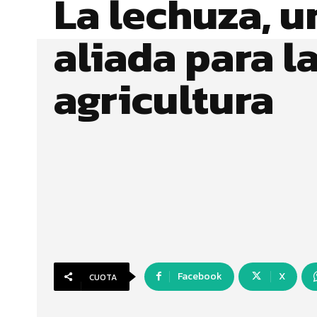
La lechuza, u
aliada para l
agricultura
Facebook
X
CUOTA