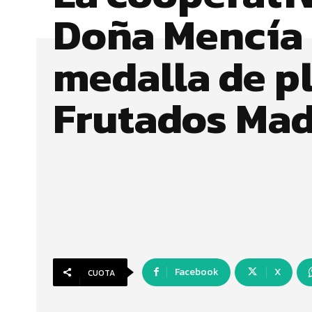
Doña Mencía
medalla de p
Frutados Ma
Facebook
X
CUOTA