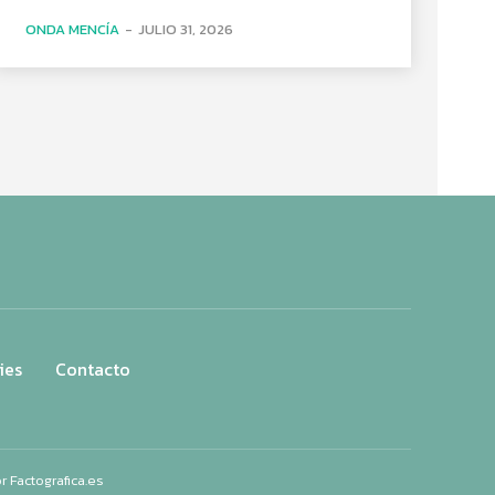
ONDA MENCÍA
-
JULIO 31, 2026
ies
Contacto
or
Factografica.es