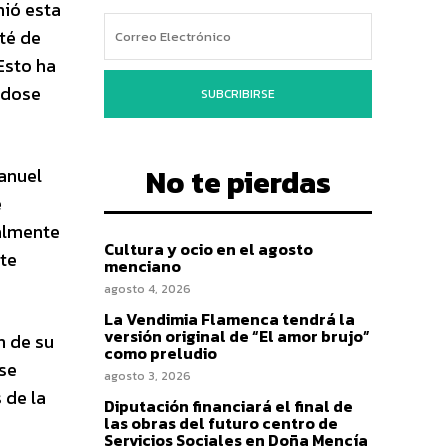
nió esta
ité de
Esto ha
ndose
SUBCRIBIRSE
No te pierdas
Manuel
e
almente
Cultura y ocio en el agosto
ste
menciano
agosto 4, 2026
La Vendimia Flamenca tendrá la
versión original de “El amor brujo”
n de su
como preludio
ese
agosto 3, 2026
 de la
Diputación financiará el final de
las obras del futuro centro de
Servicios Sociales en Doña Mencía