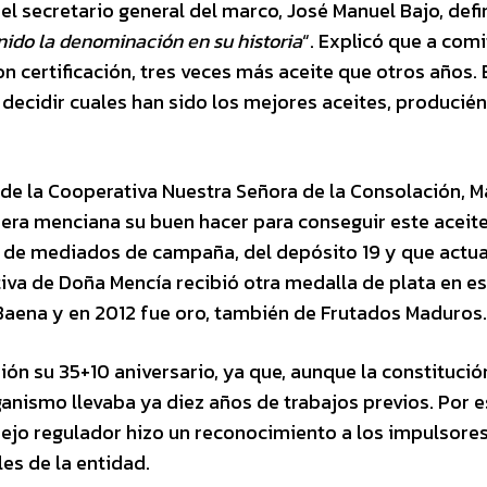
l secretario general del marco, José Manuel Bajo, defi
nido la denominación en su historia
“. Explicó que a com
on certificación, tres veces más aceite que otros años. 
decidir cuales han sido los mejores aceites, producié
 de la Cooperativa Nuestra Señora de la Consolación, 
arera menciana su buen hacer para conseguir este aceit
 de mediados de campaña, del depósito 19 y que actu
iva de Doña Mencía recibió otra medalla de plata en e
aena y en 2012 fue oro, también de Frutados Maduros.
ón su 35+10 aniversario, ya que, aunque la constitució
ganismo llevaba ya diez años de trabajos previos. Por 
sejo regulador hizo un reconocimiento a los impulsores
es de la entidad.