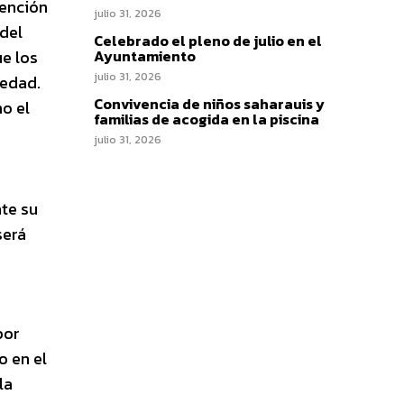
vención
julio 31, 2026
del
Celebrado el pleno de julio en el
ue los
Ayuntamiento
julio 31, 2026
medad.
Convivencia de niños saharauis y
mo el
familias de acogida en la piscina
julio 31, 2026
te su
será
por
o en el
la