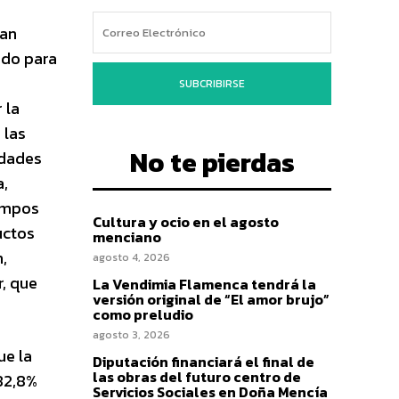
can
ndo para
a
SUBCRIBIRSE
 la
 las
No te pierdas
idades
a,
iempos
Cultura y ocio en el agosto
uctos
menciano
,
agosto 4, 2026
r, que
La Vendimia Flamenca tendrá la
versión original de “El amor brujo”
como preludio
agosto 3, 2026
ue la
Diputación financiará el final de
las obras del futuro centro de
 82,8%
Servicios Sociales en Doña Mencía