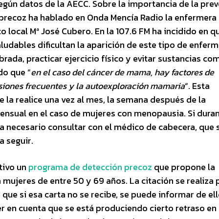
según datos de la AECC. Sobre la importancia de la pre
 precoz ha hablado en Onda Mencía Radio la enfermera 
 local Mª José Cubero. En la 107.6 FM ha incidido en q
ludables dificultan la aparición de este tipo de enfer
brada, practicar ejercicio físico y evitar sustancias co
do que “
en el caso del cáncer de mama, hay factores de
isiones frecuentes y la autoexploración mamaria
“. Esta
 la realice una vez al mes, la semana después de la
nsual en el caso de mujeres con menopausia. Si duran
ía necesario consultar con el médico de cabecera, que 
a seguir.
tivo un
programa de detección precoz
que propone la
mujeres de entre 50 y 69 años. La citación se realiza 
que si esa carta no se recibe, se puede informar de ell
r en cuenta que se está produciendo cierto retraso en 