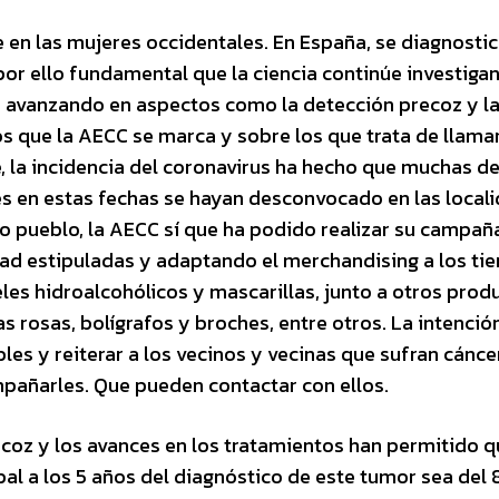
 en las mujeres occidentales. En España, se diagnosti
por ello fundamental que la ciencia continúe investiga
ga avanzando en aspectos como la detección precoz y l
s que la AECC se marca y sobre los que trata de llamar
 la incidencia del coronavirus ha hecho que muchas de
s en estas fechas se hayan desconvocado en las local
o pueblo, la AECC sí que ha podido realizar su campañ
ad estipuladas y adaptando el merchandising a los t
les hidroalcohólicos y mascarillas, junto a otros prod
 rosas, bolígrafos y broches, entre otros. La intención
es y reiterar a los vecinos y vecinas que sufran cánce
mpañarles. Que pueden contactar con ellos.
ecoz y los avances en los tratamientos han permitido q
bal a los 5 años del diagnóstico de este tumor sea del