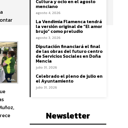
Cultura y ocio en el agosto
menciano
ha
agosto 4, 2026
contar
La Vendimia Flamenca tendrá
la versión original de “El amor
brujo” como preludio
agosto 3, 2026
Diputación financiará el final
de las obras del futuro centro
de Servicios Sociales en Doña
Mencía
julio 31, 2026
Celebrado el pleno de julio en
el Ayuntamiento
julio 31, 2026
que
as
 Muñoz,
Newsletter
frece