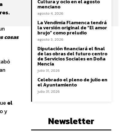
Cultura y ocio en el agosto
a
menciano
res.
agosto 4, 2026
La Vendimia Flamenca tendrá
la versión original de “El amor
 un
brujo” como preludio
as cosas
agosto 3, 2026
Diputación financiará el final
de las obras del futuro centro
de Servicios Sociales en Doña
acabó
Mencía
ban
julio 31, 2026
Celebrado el pleno de julio en
el Ayuntamiento
julio 31, 2026
fue
el
do y
Newsletter