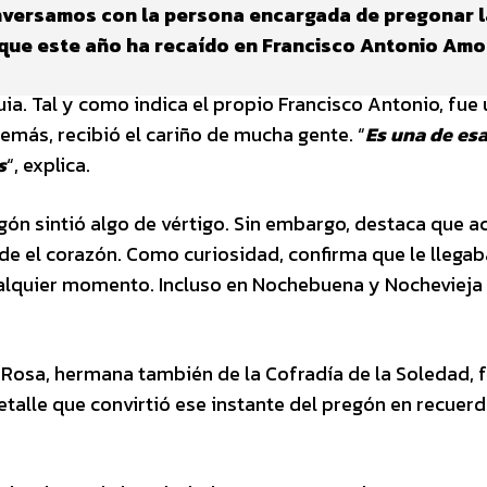
versamos con la persona encargada de pregonar l
que este año ha recaído en Francisco Antonio Amo
quia. Tal y como indica el propio Francisco Antonio, fue
emás, recibió el cariño de mucha gente. “
Es una de es
s
“, explica.
gón sintió algo de vértigo. Sin embargo, destaca que 
de el corazón. Como curiosidad, confirma que le llega
cualquier momento. Incluso en Nochebuena y Nochevieja
 Rosa, hermana también de la Cofradía de la Soledad, 
detalle que convirtió ese instante del pregón en recuer