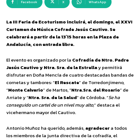
Facebook
X
WhatsApp
La III Feria de Ecoturismo incluirá, el domingo, el XXVI
Certamen de Música Cofrade Jesús Cautivo. Se
celebrará a partir de la 13´15 horas en la Plaza de
Andalucía, con entrada libre.
El evento es organizado por la
Cofradía de Ntro. Padre
Jesús Cautivo y Ntra. Sra. de la Estrella
y permitirá
disfrutar en Doña Mencía de cuatro destacadas bandas de
cornetas y tambores: “
El Rescate
” de Torredonjimeno,
“
Monte Calvario
” de Martos, “
Ntra.Sra. del Rosario
” de
Arriate y “
Ntra. Sra. de la Salud
” de Córdoba. “
Se ha
conseguido un cartel de un nivel muy alto,
” destaca el
vicehermano mayor del Cautivo.
Antonio Muñoz ha querido, además,
agradecer
a todos
los miembros de la junta directiva de la cofradía, el