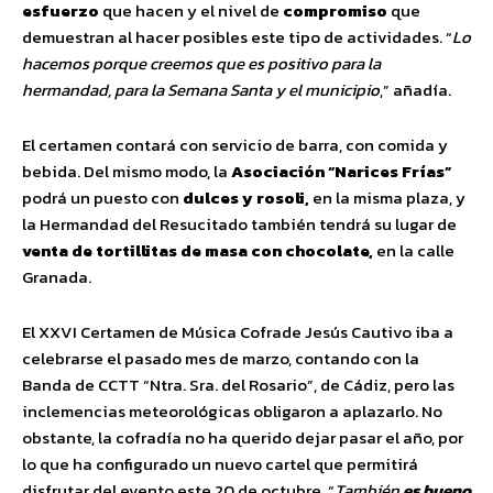
esfuerzo
que hacen y el nivel de
compromiso
que
demuestran al hacer posibles este tipo de actividades. “
Lo
hacemos porque creemos que es positivo para la
hermandad, para la Semana Santa y el municipio
,” añadía.
El certamen contará con servicio de barra, con comida y
bebida. Del mismo modo, la
Asociación “Narices Frías”
podrá un puesto con
dulces y rosoli,
en la misma plaza, y
la Hermandad del Resucitado también tendrá su lugar de
venta de tortillitas de masa con chocolate,
en la calle
Granada.
El XXVI Certamen de Música Cofrade Jesús Cautivo iba a
celebrarse el pasado mes de marzo, contando con la
Banda de CCTT “Ntra. Sra. del Rosario”, de Cádiz, pero las
inclemencias meteorológicas obligaron a aplazarlo. No
obstante, la cofradía no ha querido dejar pasar el año, por
lo que ha configurado un nuevo cartel que permitirá
disfrutar del evento este 20 de octubre. “
También
es bueno