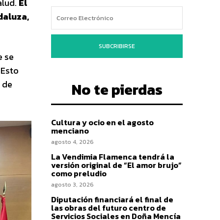
alud.
El
daluza,
SUBCRIBIRSE
e se
 Esto
 de
No te pierdas
Cultura y ocio en el agosto
menciano
agosto 4, 2026
La Vendimia Flamenca tendrá la
versión original de “El amor brujo”
como preludio
agosto 3, 2026
Diputación financiará el final de
las obras del futuro centro de
Servicios Sociales en Doña Mencía