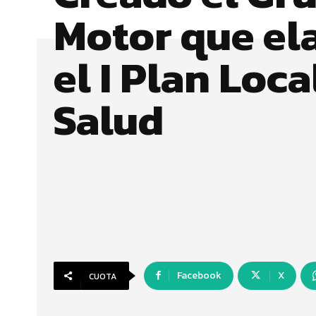
Motor que el
el I Plan Loca
Salud
Facebook
X
CUOTA