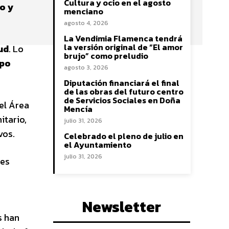
Cultura y ocio en el agosto
vo y
menciano
agosto 4, 2026
La Vendimia Flamenca tendrá
la versión original de “El amor
ud
. Lo
brujo” como preludio
po
agosto 3, 2026
Diputación financiará el final
de las obras del futuro centro
de Servicios Sociales en Doña
el Área
Mencía
itario,
julio 31, 2026
vos.
Celebrado el pleno de julio en
el Ayuntamiento
julio 31, 2026
des
Newsletter
s han