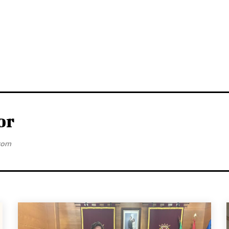
or
com