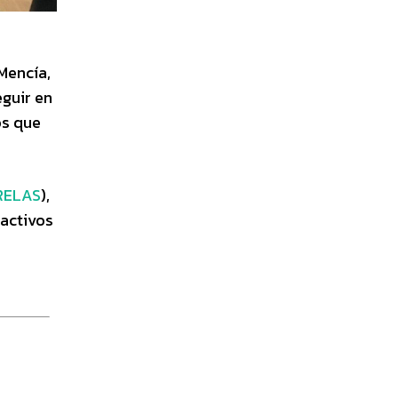
Mencía,
eguir en
os que
RELAS
),
 activos