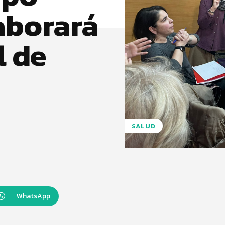
aborará
l de
SALUD
WhatsApp