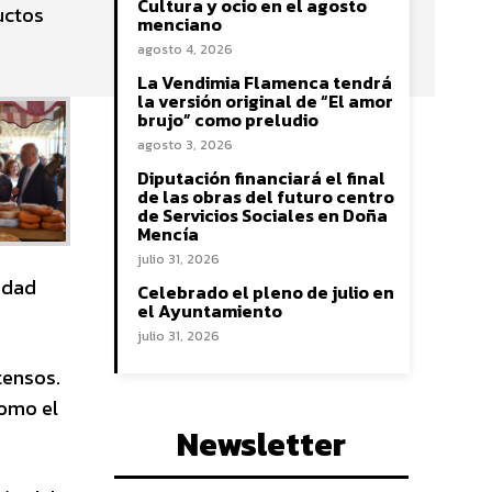
Cultura y ocio en el agosto
uctos
menciano
agosto 4, 2026
La Vendimia Flamenca tendrá
la versión original de “El amor
brujo” como preludio
agosto 3, 2026
Diputación financiará el final
de las obras del futuro centro
de Servicios Sociales en Doña
Mencía
julio 31, 2026
idad
Celebrado el pleno de julio en
el Ayuntamiento
julio 31, 2026
tensos.
como el
Newsletter