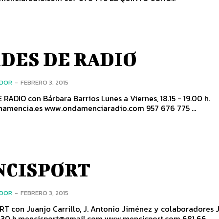
DES DE RADIO
ADOR
-
FEBRERO 3, 2015
n Bárbara Barrios Lunes a Viernes, 18.15 - 19.00 h.
radio@donamencia.es www.ondamenciaradio.com 957 676 775 ...
NCISPORT
ADOR
-
FEBRERO 3, 2015
 con Juanjo Carrillo, J. Antonio Jiménez y colaboradores Jueves,
20.00 - 21.30 h.mencisport@gmail.com www.mencisport.com 681 66...