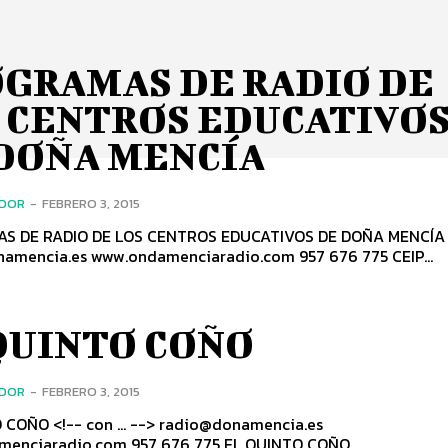
GRAMAS DE RADIO DE
 CENTROS EDUCATIVO
DOÑA MENCÍA
ADOR
-
FEBRERO 3, 2015
S DE RADIO DE LOS CENTROS EDUCATIVOS DE DOÑA MENCÍ
radio@donamencia.es www.ondamenciaradio.com 957 676 775 CEIP...
QUINTO COÑO
ADOR
-
FEBRERO 3, 2015
 COÑO <!-- con ... --> radio@donamencia.es
www.ondamenciaradio.com 957 676 775 EL QUINTO COÑO...