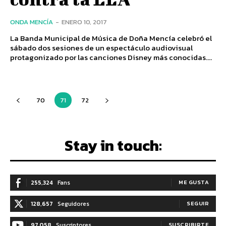
ONDA MENCÍA
-
ENERO 10, 2017
La Banda Municipal de Música de Doña Mencía celebró el
sábado dos sesiones de un espectáculo audiovisual
protagonizado por las canciones Disney más conocidas....
70
71
72
Stay in touch:
255,324
Fans
ME GUSTA
128,657
Seguidores
SEGUIR
97,058
Suscriptores
SUSCRIBIRTE