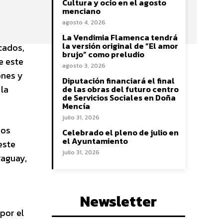
Cultura y ocio en el agosto
menciano
agosto 4, 2026
La Vendimia Flamenca tendrá
la versión original de “El amor
cados,
brujo” como preludio
e este
agosto 3, 2026
ones y
Diputación financiará el final
la
de las obras del futuro centro
de Servicios Sociales en Doña
Mencía
julio 31, 2026
dos
Celebrado el pleno de julio en
el Ayuntamiento
este
julio 31, 2026
raguay,
Newsletter
 por el